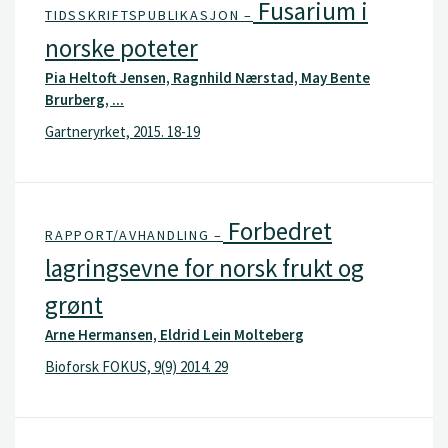
Fusarium i
TIDSSKRIFTSPUBLIKASJON –
norske poteter
Pia Heltoft Jensen, Ragnhild Nærstad, May Bente
Brurberg, ...
Gartneryrket, 2015. 18-19
Forbedret
RAPPORT/AVHANDLING –
lagringsevne for norsk frukt og
grønt
Arne Hermansen, Eldrid Lein Molteberg
Bioforsk FOKUS, 9(9) 2014. 29