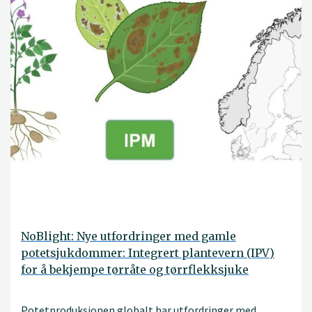
NoBlight: Nye utfordringer med gamle
potetsjukdommer: Integrert plantevern (IPV)
for å bekjempe tørråte og tørrflekksjuke
Potetproduksjonen globalt har utfordringer med