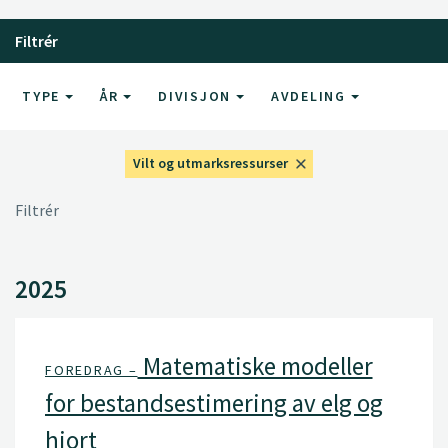
Filtrér
TYPE
ÅR
DIVISJON
AVDELING
Vilt og utmarksressurser
Filtrér
2025
Matematiske modeller
FOREDRAG –
for bestandsestimering av elg og
hjort