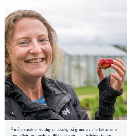
Å måle smak er veldig vanskelig på grunn av alle faktorene
som påvirker smaken. Ulikt klima gir ulik utviklingstid og