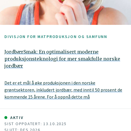
DIVISJON FOR MATPRODUKSJON OG SAMFUNN
JordbærSmak: En optimalisert moderne
produksjonsteknologi for mer smakfulle norske
jordbær
Det er et mål å øke produksjonen i den norske
grøntsektoren, inkludert jordbær, med inntil 50 prosent de
kommende 15 årene. For å oppnå dette må
dyrkingssesongen utvides, men da trengs en mye bedre
kunnskap om hvordan man kan påvirke planteveksten og ta i
bruk teknologi for å overvåke og beskytte plantene, uten at
AKTIV
SIST OPPDATERT: 13.10.2025
det går utover kvalitet og smak.
SLUTT: DES 2026