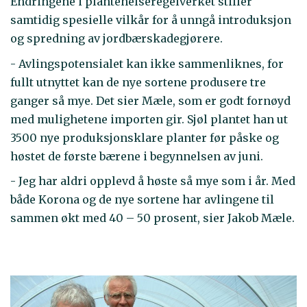
Endringene i plantehelseregelverket stiller
samtidig spesielle vilkår for å unngå introduksjon
og spredning av jordbærskadegjørere.
- Avlingspotensialet kan ikke sammenliknes, for
fullt utnyttet kan de nye sortene produsere tre
ganger så mye. Det sier Mæle, som er godt fornøyd
med mulighetene importen gir. Sjøl plantet han ut
3500 nye produksjonsklare planter før påske og
høstet de første bærene i begynnelsen av juni.
- Jeg har aldri opplevd å høste så mye som i år. Med
både Korona og de nye sortene har avlingene til
sammen økt med 40 – 50 prosent, sier Jakob Mæle.