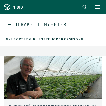
Toggl
navig
TILBAKE TIL
NYHETER
NYE SORTER GIR LENGRE JORDBÆRSESONG
Jakob Mæle på Sola høster fortsatt jordbær i tunnel. Foto: Jon