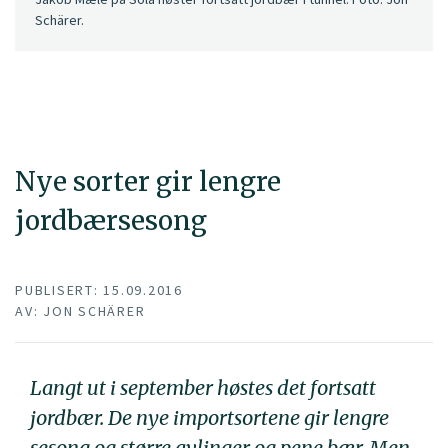
Schärer.
Nye sorter gir lengre
jordbærsesong
PUBLISERT: 15.09.2016
AV: JON SCHÄRER
Langt ut i september høstes det fortsatt
jordbær. De nye importsortene gir lengre
sesong og større avlinger og pene bær. Men