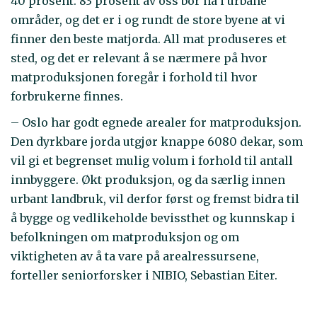
40 prosent. 83 prosent av oss bor nå i urbane
områder, og det er i og rundt de store byene at vi
finner den beste matjorda. All mat produseres et
sted, og det er relevant å se nærmere på hvor
matproduksjonen foregår i forhold til hvor
forbrukerne finnes.
– Oslo har godt egnede arealer for matproduksjon.
Den dyrkbare jorda utgjør knappe 6080 dekar, som
vil gi et begrenset mulig volum i forhold til antall
innbyggere. Økt produksjon, og da særlig innen
urbant landbruk, vil derfor først og fremst bidra til
å bygge og vedlikeholde bevissthet og kunnskap i
befolkningen om matproduksjon og om
viktigheten av å ta vare på arealressursene,
forteller seniorforsker i NIBIO, Sebastian Eiter.