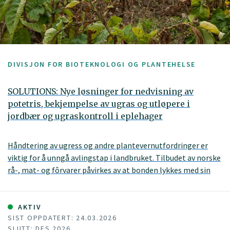
DIVISJON FOR BIOTEKNOLOGI OG PLANTEHELSE
SOLUTIONS: Nye løsninger for nedvisning av
potetris, bekjempelse av ugras og utløpere i
jordbær og ugraskontroll i eplehager
Håndtering av ugress og andre plantevernutfordringer er
viktig for å unngå avlingstap i landbruket. Tilbudet av norske
rå-, mat- og fôrvarer påvirkes av at bonden lykkes med sin
innsats i åker og frukthager. Et nylig forbud
mot plantevernmiddelet dikvat og den usikre framtida til
glyfosat – begge viktige innsatsfaktorer i norsk jord-
AKTIV
SIST OPPDATERT: 24.03.2026
og hagebruk – fordrer nye løsninger. Gode alternativ til
SLUTT: DES 2026