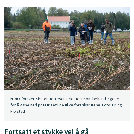
NIBIO-forsker Kirsten Tørresen orienterte om behandlingene
for å visne ned potetriset i de ulike forsøksrutene. Foto: Erling
Fløistad
Fortsatt et stykke vei å gå