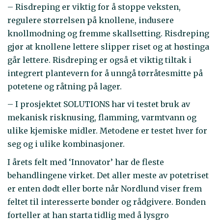
– Risdreping er viktig for å stoppe veksten,
regulere størrelsen på knollene, indusere
knollmodning og fremme skallsetting. Risdreping
gjør at knollene lettere slipper riset og at høstinga
går lettere. Risdreping er også et viktig tiltak i
integrert plantevern for å unngå tørråtesmitte på
potetene og råtning på lager.
– I prosjektet SOLUTIONS har vi testet bruk av
mekanisk risknusing, flamming, varmtvann og
ulike kjemiske midler. Metodene er testet hver for
seg og i ulike kombinasjoner.
I årets felt med ‘Innovator’ har de fleste
behandlingene virket. Det aller meste av potetriset
er enten dødt eller borte når Nordlund viser frem
feltet til interesserte bønder og rådgivere. Bonden
forteller at han starta tidlig med å lysgro