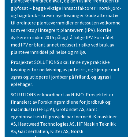
plantevernmidlet dikvat, og den usikre fremtiden til
glyfosat – begge viktige innsatsfaktorer i norsk jord-
og hagebruk – krever nye løsninger. Gode alternativ
til ordinære plantevernmidler er dessuten velkomne
som verktøy i integrert plantevern (IPV). Norske
dyrkere er siden 2015 pålagt å følge IPV. Formålet
med IPV er blant annet redusert risiko ved bruk av
plantevernmiddel på helse og miljø.
Prosjektet SOLUTIONS skal finne nye praktiske
løsninger for nedvisning av potetris, og kjempe mot
ugras og utløpere i jordbær på friland, og ugras i
eplehager.
SOLUTIONS er koordinert av NIBIO. Prosjektet er
finansiert av Forskningsmidlene for jordbruk og
matindustri (FFL/JA), Grofondet AS, samt
egeninnsatsen til prosjektpartnerne A-K maskiner
AS, Heatweed Technologies AS, HF Maskin Teknikk
AS, Gartnerhallen, Kilter AS, Norsk