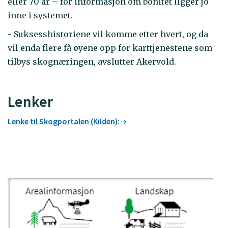
eller 70 år – for informasjon om bonitet ligger jo
inne i systemet.
- Suksesshistoriene vil komme etter hvert, og da
vil enda flere få øyene opp for karttjenestene som
tilbys skognæringen, avslutter Akervold.
Lenker
Lenke til Skogportalen (Kilden):