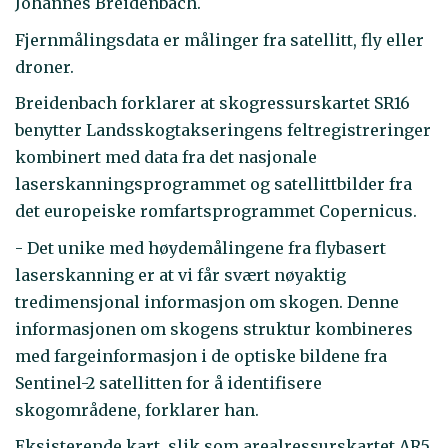
Johannes Breidenbach.
Fjernmålingsdata er målinger fra satellitt, fly eller
droner.
Breidenbach forklarer at skogressurskartet SR16
benytter Landsskogtakseringens feltregistreringer
kombinert med data fra det nasjonale
laserskanningsprogrammet og satellittbilder fra
det europeiske romfartsprogrammet Copernicus.
- Det unike med høydemålingene fra flybasert
laserskanning er at vi får svært nøyaktig
tredimensjonal informasjon om skogen. Denne
informasjonen om skogens struktur kombineres
med fargeinformasjon i de optiske bildene fra
Sentinel-2 satellitten for å identifisere
skogområdene, forklarer han.
Eksisterende kart, slik som arealressurskartet AR5