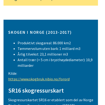
SKOGEN I NORGE (2013-2017)
Produktivt skogareal: 86.000 km2
Tømmervolum uten bark: 1 milliard m3
Årlig tilvekst: 23,1 millioner m3
Antall trær (> 5 cm i brysthøydediameter): 10,9
milliarder
Kilde:
https://www.skogbruk.nibio.no/forord
SR16 skogressurskart
Skogressurskartet SR16 er etablert som del av Norge