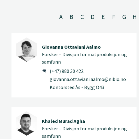
A
B
C
D
E
F
G
H
Giovanna Ottaviani Aalmo
Forsker – Divisjon for matproduksjon og
samfunn
(+47) 980 30 422
giovanna.ottaviani.aalmo@nibio.no
Kontorsted Ås - Bygg O43
Khaled Murad Agha
Forsker – Divisjon for matproduksjon og
samfunn