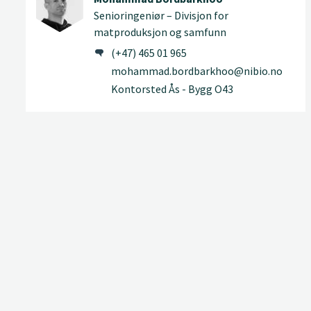
Senioringeniør – Divisjon for
matproduksjon og samfunn
(+47) 465 01 965
mohammad.bordbarkhoo@nibio.no
Kontorsted Ås - Bygg O43
Annette Bär
Forsker – Divisjon for matproduksjon og
samfunn
(+47) 934 99 248
annette.bar@nibio.no
Kontorsted Tjøtta