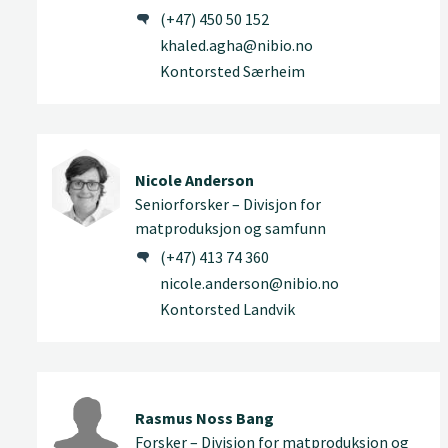
(+47) 450 50 152
khaled.agha@nibio.no
Kontorsted Særheim
Nicole Anderson
Seniorforsker – Divisjon for
matproduksjon og samfunn
(+47) 413 74 360
nicole.anderson@nibio.no
Kontorsted Landvik
Rasmus Noss Bang
Forsker – Divisjon for matproduksjon og