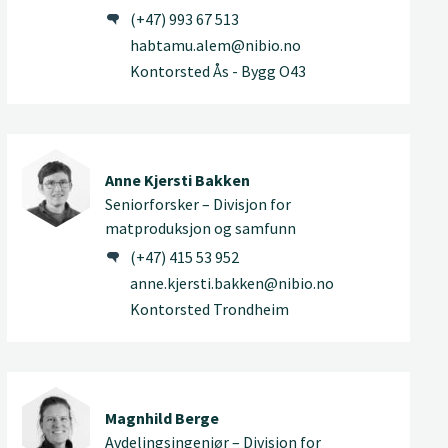
(+47) 993 67 513
habtamu.alem@nibio.no
Kontorsted Ås - Bygg O43
Anne Kjersti Bakken
Seniorforsker – Divisjon for
matproduksjon og samfunn
(+47) 415 53 952
anne.kjersti.bakken@nibio.no
Kontorsted Trondheim
Magnhild Berge
Avdelingsingeniør – Divisjon for