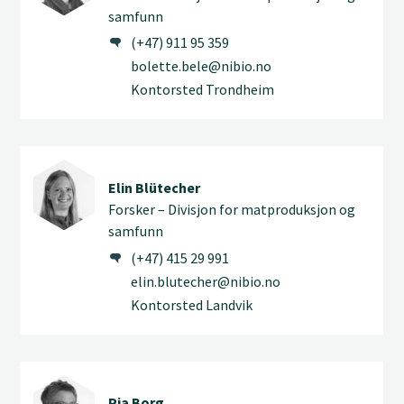
samfunn
(+47) 911 95 359
bolette.bele@nibio.no
Kontorsted Trondheim
Elin Blütecher
Forsker – Divisjon for matproduksjon og
samfunn
(+47) 415 29 991
elin.blutecher@nibio.no
Kontorsted Landvik
Pia Borg