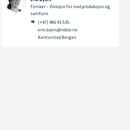
Forsker – Divisjon for matproduksjon og
samfunn
(+47) 486 43 535
erin.byers@nibio.no
Kontorsted Bergen
Jikun Chen
Senioringeniør – Divisjon for
matproduksjon og samfunn
(+47) 412 18 759
jikun.chen@nibio.no
Kontorsted Bodø