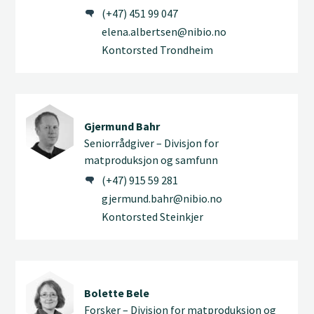
(+47) 451 99 047
elena.albertsen@nibio.no
Kontorsted Trondheim
Gjermund Bahr
Seniorrådgiver – Divisjon for
matproduksjon og samfunn
(+47) 915 59 281
gjermund.bahr@nibio.no
Kontorsted Steinkjer
Bolette Bele
Forsker – Divisjon for matproduksjon og