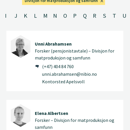
Divisjon for matproduksjon og samfunn
I
J
K
L
M
N
O
P
Q
R
S
T
U
Unni Abrahamsen
Forsker (pensjonistavtale) – Divisjon for
matproduksjon og samfunn
(+47) 404 84 760
unni.abrahamsen@nibio.no
Kontorsted Apelsvoll
Elena Albertsen
Forsker – Divisjon for matproduksjon og
samfunn