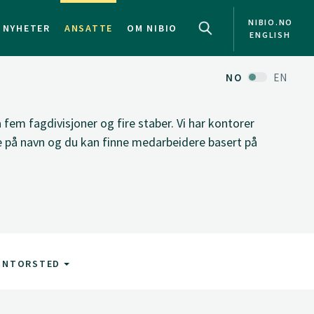
NIBIO.NO
NYHETER
ANSATTE
OM NIBIO
ENGLISH
NO
EN
fem fagdivisjoner og fire staber. Vi har kontorer
ke på navn og du kan finne medarbeidere basert på
ONTORSTED