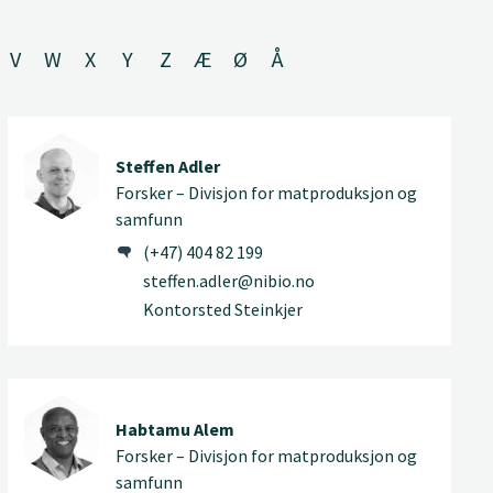
V
W
X
Y
Z
Æ
Ø
Å
Steffen Adler
Forsker – Divisjon for matproduksjon og
samfunn
(+47) 404 82 199
steffen.adler@nibio.no
Kontorsted Steinkjer
Habtamu Alem
Forsker – Divisjon for matproduksjon og
samfunn