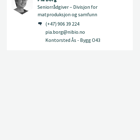
Seniorrådgiver – Divisjon for
matproduksjon og samfunn
(+47) 906 39 224
pia.borg@nibio.no
Kontorsted Ås - Bygg O43
Thomas Holm Carlsen
Forsker – Divisjon for matproduksjon og
samfunn
(+47) 936 47 901
thomas.holm.carlsen@nibio.no
Kontorsted Tjøtta