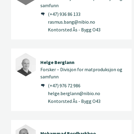
samfunn
(+47) 936 86 133
rasmus.bang@nibio.no
Kontorsted Ås - Bygg O43
Helge Berglann
Forsker – Divisjon for matproduksjon og
samfunn
(+47) 976 72 986
helge.berglann@nibio.no
Kontorsted Ås - Bygg O43
Mohammad Bordbarkhoo