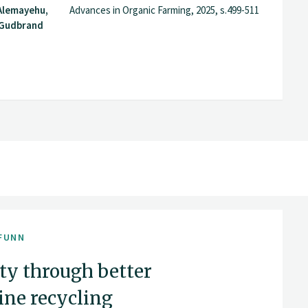
Alemayehu,
Advances in Organic Farming, 2025, s.499-511
 Gudbrand
FUNN
ty through better
rine recycling