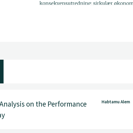
konsekvensutredning; sirkulær økonomi
økonomi; Risikoanalyse; og topis relater
(utviklingsland og utviklede land).
Habtamu Alem
 Analysis on the Performance
ay