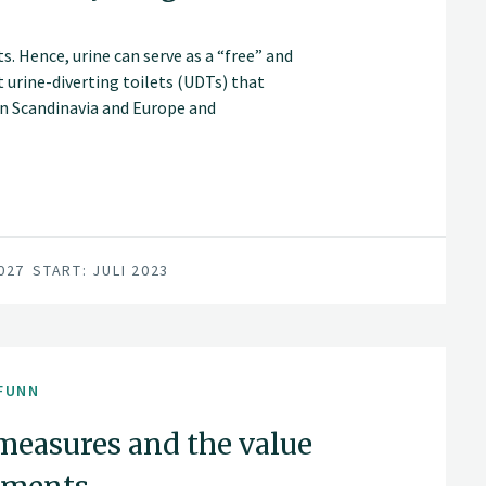
. Hence, urine can serve as a “free” and
st urine-diverting toilets (UDTs) that
in Scandinavia and Europe and
n for stabilising urine into a solid
 the Swedish University of Agricultural
027
START: JULI 2023
se and dry urine into a fertiliser product,
 to implement this technology at a
FUNN
measures and the value