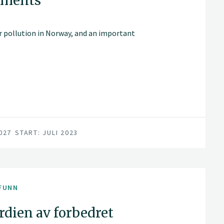
vements
er pollution in Norway, and an important
027
START: JULI 2023
FUNN
erdien av forbedret