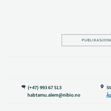
PUBLIKASJON
(+47) 993 67 513
S
habtamu.alem@nibio.no
Ås