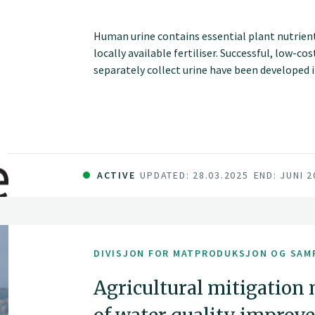
Human urine contains essential plant nutrients
locally available fertiliser. Successful, low-co
separately collect urine have been developed 
manufactured at large scale in Africa. A solutio
fertiliser has also been developed.
But why can't we recycle urine at scale?
In Sweden UDTs are used in some cottages, and
ACTIVE
UPDATED: 28.03.2025
END: JUNI 2
Science (SLU) has developed a method to stabili
urine-based fertiliser (UBF). FoodSecure aims
medium scale in Ethiopia.
DIVISJON FOR MATPRODUKSJON OG SAM
Agricultural mitigation 