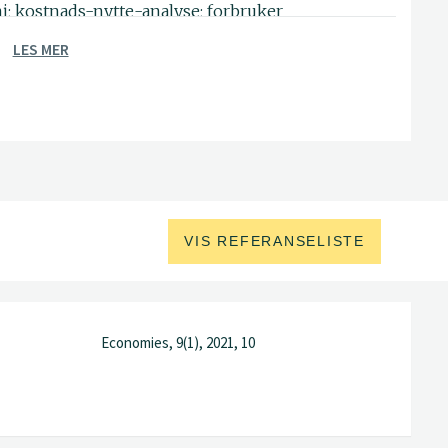
; kostnads-nytte-analyse; forbruker
t til utviklingsøkonomi
LES MER
VIS REFERANSELISTE
Economies, 9(1), 2021, 10