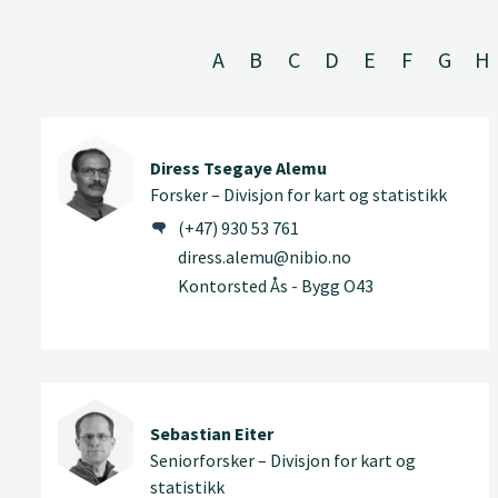
A
B
C
D
E
F
G
H
Diress Tsegaye Alemu
Forsker – Divisjon for kart og statistikk
(+47) 930 53 761
diress.alemu@nibio.no
Kontorsted Ås - Bygg O43
Sebastian Eiter
Seniorforsker – Divisjon for kart og
statistikk