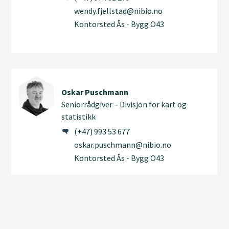
wendy.fjellstad@nibio.no
Kontorsted Ås - Bygg O43
Oskar Puschmann
Seniorrådgiver – Divisjon for kart og
statistikk
(+47) 993 53 677
oskar.puschmann@nibio.no
Kontorsted Ås - Bygg O43