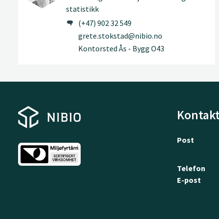
statistikk
(+47) 902 32 549
grete.stokstad@nibio.no
Kontorsted Ås - Bygg O43
Kontakt
Post
Telefon
E-post