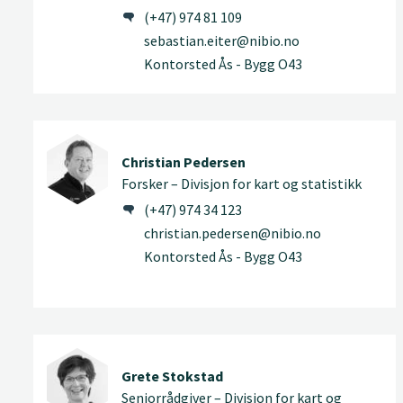
(+47) 974 81 109
sebastian.eiter@nibio.no
Kontorsted Ås - Bygg O43
Christian Pedersen
Forsker – Divisjon for kart og statistikk
(+47) 974 34 123
christian.pedersen@nibio.no
Kontorsted Ås - Bygg O43
Grete Stokstad
Seniorrådgiver – Divisjon for kart og