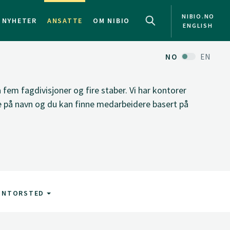
NIBIO.NO
NYHETER
ANSATTE
OM NIBIO
ENGLISH
NO
EN
fem fagdivisjoner og fire staber. Vi har kontorer
ke på navn og du kan finne medarbeidere basert på
ONTORSTED