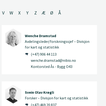
V
W
X
Y
Z
Æ
Ø
Å
Wenche Dramstad
Avdelingsleder/forskningssjef – Divisjon
for kart og statistikk
(+47) 906 44 113
wenche.dramstad@nibio.no
Kontorsted Ås - Bygg O43
Svein Olav Krøgli
Forsker – Divisjon for kart og statistikk
(+47) 469 20 837