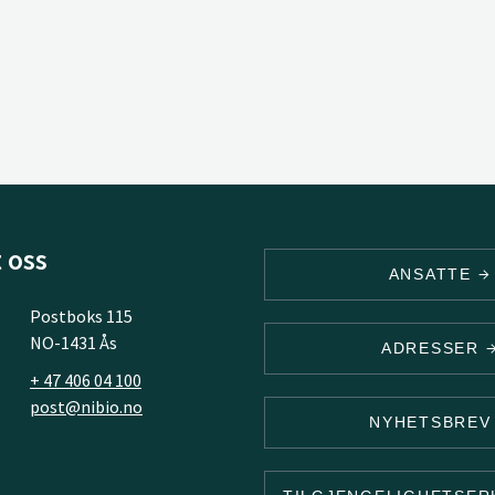
 oss
ANSATTE
Postboks 115
NO-1431 Ås
ADRESSER
+ 47 406 04 100
post@nibio.no
NYHETSBRE