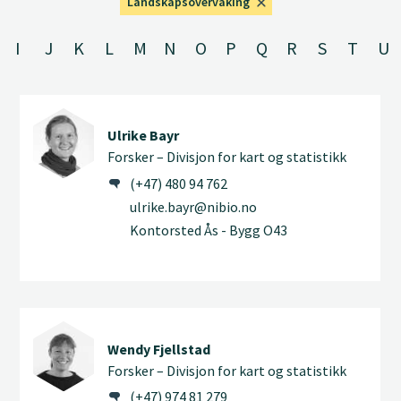
Landskapsovervåking
I
J
K
L
M
N
O
P
Q
R
S
T
U
Ulrike Bayr
Forsker – Divisjon for kart og statistikk
(+47) 480 94 762
ulrike.bayr@nibio.no
Kontorsted Ås - Bygg O43
Wendy Fjellstad
Forsker – Divisjon for kart og statistikk
(+47) 974 81 279