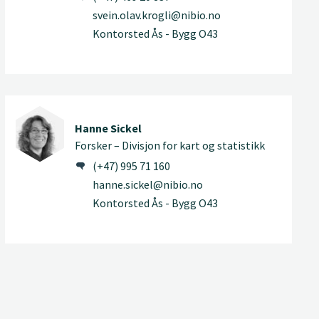
svein.olav.krogli@nibio.no
Kontorsted Ås - Bygg O43
Hanne Sickel
Forsker – Divisjon for kart og statistikk
(+47) 995 71 160
hanne.sickel@nibio.no
Kontorsted Ås - Bygg O43