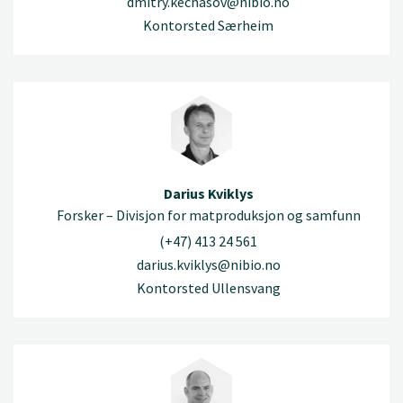
dmitry.kechasov@nibio.no
Kontorsted Særheim
Darius Kviklys
Forsker – Divisjon for matproduksjon og samfunn
(+47) 413 24 561
darius.kviklys@nibio.no
Kontorsted Ullensvang