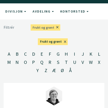
DIVISJON
AVDELING
KONTORSTED
Filtrér
Frukt og grønt
Frukt og grønt
A
B
C
D
E
F
G
H
I
J
K
L
M
N
O
P
Q
R
S
T
U
V
W
X
Y
Z
Æ
Ø
Å