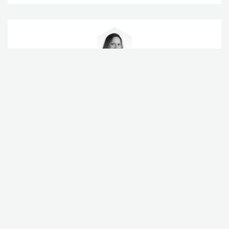
Ingunn Øvsthus
Forsker – Divisjon for matproduksjon og samfunn
(+47) 482 07 250
ingunn.ovsthus@nibio.no
Kontorsted Ullensvang