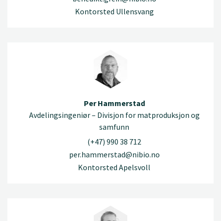
Kontorsted Ullensvang
Per Hammerstad
Avdelingsingeniør – Divisjon for matproduksjon og
samfunn
(+47) 990 38 712
per.hammerstad@nibio.no
Kontorsted Apelsvoll