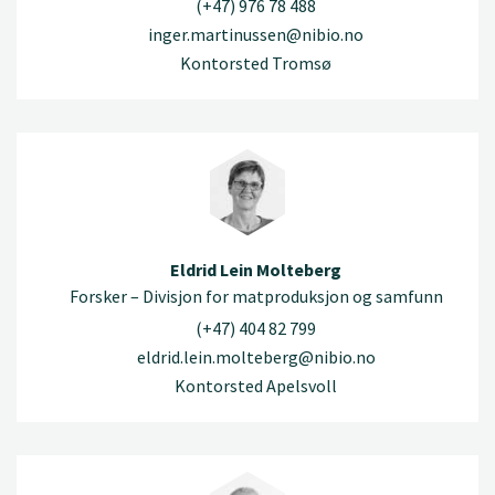
(+47) 976 78 488
inger.martinussen@nibio.no
Kontorsted Tromsø
Eldrid Lein Molteberg
Forsker – Divisjon for matproduksjon og samfunn
(+47) 404 82 799
eldrid.lein.molteberg@nibio.no
Kontorsted Apelsvoll