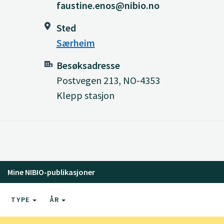
faustine.enos@nibio.no
Sted
Særheim
Besøksadresse
Postvegen 213, NO-4353
Klepp stasjon
Mine NIBIO-publikasjoner
TYPE
ÅR