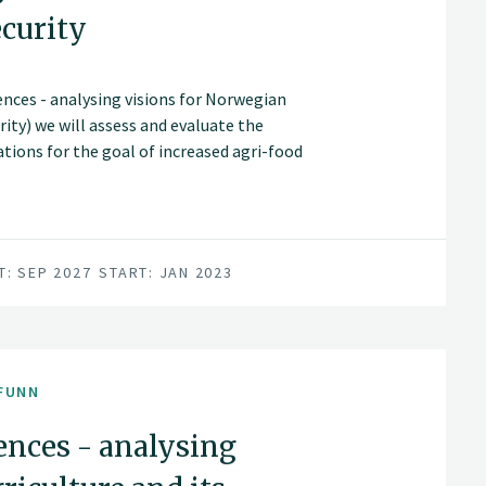
ecurity
ences - analysing visions for Norwegian
rity) we will assess and evaluate the
tions for the goal of increased agri-food
an increase will contribute to improved
T: SEP 2027
START: JAN 2023
FUNN
ences - analysing