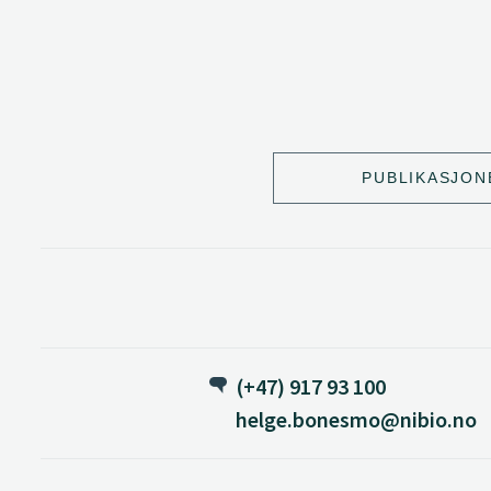
PUBLIKASJON
(+47) 917 93 100
helge.bonesmo@nibio.no