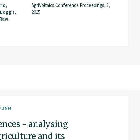
ino,
AgriVoltaics Conference Proceedings, 3,
-Boggis,
2025
Ravi
FUNN
ences - analysing
riculture and its