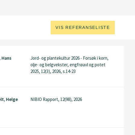
VIS REFERANSELISTE
, Hans
Jord- og plantekultur 2026 - Forsøk i korn,
olje- og belgvekster, engfrøavl og potet
2025, 12(3), 2026, s.14-23
lt, Helge
NIBIO Rapport, 12(98), 2026