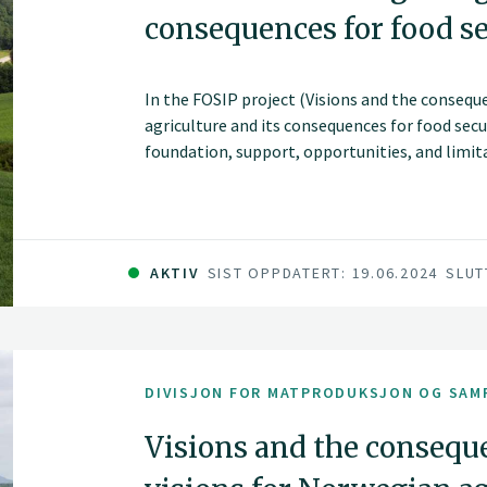
consequences for food s
In the FOSIP project (Visions and the consequ
agriculture and its consequences for food secu
foundation, support, opportunities, and limita
self-sufficiency in Norway and assess how far 
national food security.
AKTIV
SIST OPPDATERT: 19.06.2024
SLUT
DIVISJON FOR MATPRODUKSJON OG SAM
Visions and the consequ