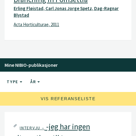
Erling Fløistad, Carl Jonas Jorge Spetz, Dag-Ragnar
Blystad
Acta Horticulturae, 2011
Mine NIBIO-publikasjoner
TYPE
ÅR
VIS REFERANSELISTE
-jeg har ingen
INTERVJU –