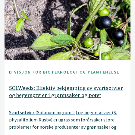
DIVISJON FOR BIOTEKNOLOGI OG PLANTEHELSE
SOLWeeds: Effektiv bekjemping av svartsøtvier
og begersøtvier i grønnsaker og potet
Svartsøtvier (Solanum nigrum L.) og begersøtvier (S.
physalifolium Rusby) er ugras som forårsaker store
problemer for norske produsenter av grønnsaker og
potet. Flere dyrkere mener at problemet og