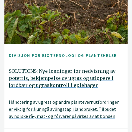
DIVISJON FOR BIOTEKNOLOGI OG PLANTEHELSE
SOLUTIONS: Nye løsninger for nedvisning av
potetris, bekjempelse av ugras og utløpere i
jordbær og ugraskontroll i eplehager
Håndtering av ugress og andre plantevernutfordringer
er viktig for å unngå avlingstap i landbruket. Tilbudet
av norske rå-, mat- og fôrvarer påvirkes av at bonden
lykkes med sin innsats i åker og frukthager. Et nylig
forbud mot plantevernmiddelet dikvat og den usikre