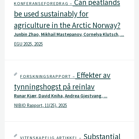
Can peatlands
KONFERANSEFOREDRAG –
be used sustainably for
agriculture in the Arctic Norway?
Junbin Zhao, Mikhail Mastepanov, Cornelya Klutsch, ...
EGU 2025, 2025
Effekter av
FORSKNINGSRAPPORT –
tynningshogst på reinlav
Runar Kjær, David Kniha, Andrea Gjestvang, ...
NIBIO Rapport, 11(25), 2025
Substantial
VITENSKAPELIG ARTIKKEL –