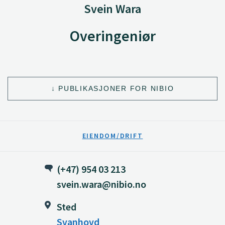
Svein Wara
Overingeniør
PUBLIKASJONER FOR NIBIO
EIENDOM/DRIFT
(+47) 954 03 213
svein.wara@nibio.no
Sted
Svanhovd