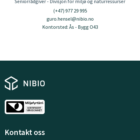
Seniorrådgiver - Divisjon for miljø og naturressurser
(+47) 977 29 995
guro.hensel@nibio.no
Kontorsted: Ås - Bygg O43
Kontakt oss