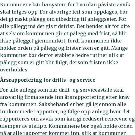
Kommunene bør ha system for hvordan påviste avvik
skal følges opp. For alvorlige feil som oppdages, bør
det gi raskt pålegg om utbedring til anleggseier. For
alle pålegg må det gis tidsfrist. Det hender alt for ofte
at selv om kommunen gir et pålegg med frist, så blir
ikke pålegget gjennomført, fordi kommunen ikke
holder orden på pålegg og frister som er gitt. Mange
kommuner bør derfor etablere bedre rutiner slik at
pålegg som er gitt blir fulgt, dersom fristen ikke
overholdes
Årsrapportering for drifts- og service
For alle anlegg som har drift- og serviceavtale skal
ansvarlig firma sende inn årsrapportering etter krav
fra kommunen. Saksbehandler bør gå igjennom alle
innkommede rapporter, og følge opp anlegg hvor det
rapporteres om avvik som kan gi redusert reneevne og
ulemper av utslipp. Kommunene bør også holde orden
på at alle rapporter kommer inn, slik at kommunen