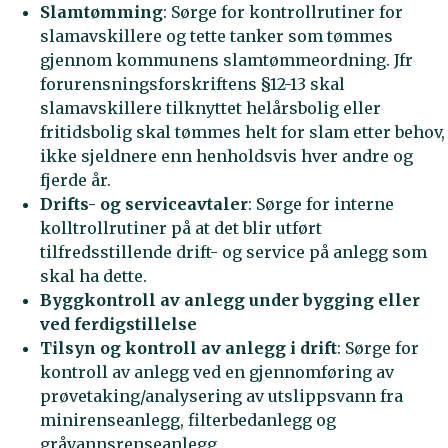
Slamtømming
: Sørge for kontrollrutiner for
slamavskillere og tette tanker som tømmes
gjennom kommunens slamtømmeordning. Jfr
forurensningsforskriftens §12-13 skal
slamavskillere tilknyttet helårsbolig eller
fritidsbolig skal tømmes helt for slam etter behov,
ikke sjeldnere enn henholdsvis hver andre og
fjerde år.
Drifts- og serviceavtaler
: Sørge for interne
kolltrollrutiner på at det blir utført
tilfredsstillende drift- og service på anlegg som
skal ha dette.
Byggkontroll av anlegg under bygging eller
ved ferdigstillelse
Tilsyn og kontroll av anlegg i drift
: Sørge for
kontroll av anlegg ved en gjennomføring av
prøvetaking/analysering av utslippsvann fra
minirenseanlegg, filterbedanlegg og
gråvannsrenseanlegg.