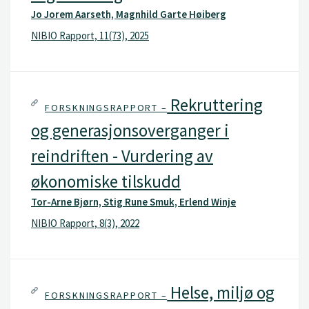
Jo Jorem Aarseth, Magnhild Garte Høiberg
NIBIO Rapport, 11(73), 2025
Rekruttering
FORSKNINGSRAPPORT –
og generasjonsoverganger i
reindriften - Vurdering av
økonomiske tilskudd
Tor-Arne Bjørn, Stig Rune Smuk, Erlend Winje
NIBIO Rapport, 8(3), 2022
Helse, miljø og
FORSKNINGSRAPPORT –