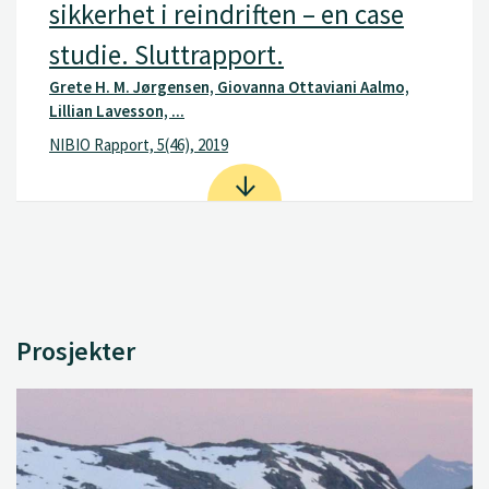
sikkerhet i reindriften – en case
studie. Sluttrapport.
Grete H. M. Jørgensen, Giovanna Ottaviani Aalmo,
Lillian Lavesson, ...
NIBIO Rapport, 5(46), 2019
Prosjekter