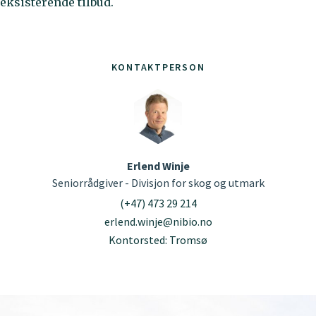
eksisterende tilbud.
KONTAKTPERSON
Erlend Winje
Seniorrådgiver - Divisjon for skog og utmark
(+47) 473 29 214
erlend.winje@nibio.no
Kontorsted: Tromsø