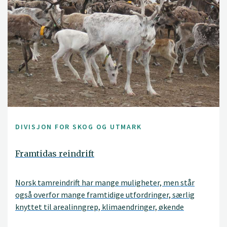
DIVISJON FOR SKOG OG UTMARK
Framtidas reindrift
Norsk tamreindrift har mange muligheter, men står
også overfor mange framtidige utfordringer, særlig
knyttet til arealinngrep, klimaendringer, økende
rovviltpress og tap av rein generelt. Vi ønsket å etablere