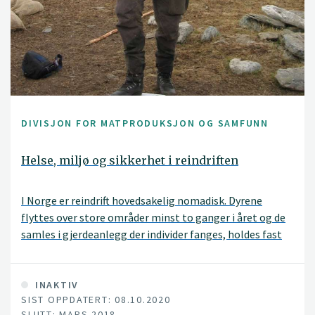
DIVISJON FOR MATPRODUKSJON OG SAMFUNN
Helse, miljø og sikkerhet i reindriften
I Norge er reindrift hovedsakelig nomadisk. Dyrene
flyttes over store områder minst to ganger i året og de
samles i gjerdeanlegg der individer fanges, holdes fast
og merkes, medisineres eller sorteres ut til slakt.
Arbeidet gjøres manuelt, ofte under lave temperaturer
og med relativt stor risiko for belastningsskader for
INAKTIV
SIST OPPDATERT: 08.10.2020
reindriftsutøveren. Formålet med dette prosjektet var å
SLUTT: MARS 2018