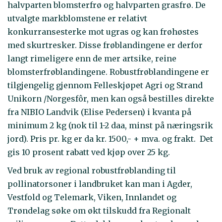
halvparten blomsterfrø og halvparten grasfrø. De
utvalgte markblomstene er relativt
konkurransesterke mot ugras og kan frøhøstes
med skurtresker. Disse frøblandingene er derfor
langt rimeligere enn de mer artsike, reine
blomsterfrøblandingene. Robustfrøblandingene er
tilgjengelig gjennom Felleskjøpet Agri og Strand
Unikorn /Norgesfôr, men kan også bestilles direkte
fra NIBIO Landvik (Elise Pedersen) i kvanta på
minimum 2 kg (nok til 1-2 daa, minst på næringsrik
jord). Pris pr. kg er da kr. 1500,- + mva. og frakt. Det
gis 10 prosent rabatt ved kjøp over 25 kg.
Ved bruk av regional robustfrøblanding til
pollinatorsoner i landbruket kan man i Agder,
Vestfold og Telemark, Viken, Innlandet og
Trøndelag søke om økt tilskudd fra Regionalt