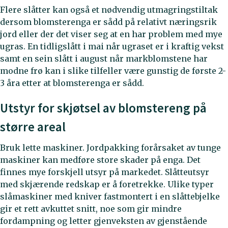
Flere slåtter kan også et nødvendig utmagringstiltak
dersom blomsterenga er sådd på relativt næringsrik
jord eller der det viser seg at en har problem med mye
ugras. En tidligslått i mai når ugraset er i kraftig vekst
samt en sein slått i august når markblomstene har
modne frø kan i slike tilfeller være gunstig de første 2-
3 åra etter at blomsterenga er sådd.
Utstyr for skjøtsel av blomstereng på
større areal
Bruk lette maskiner. Jordpakking forårsaket av tunge
maskiner kan medføre store skader på enga. Det
finnes mye forskjell utsyr på markedet. Slåtteutsyr
med skjærende redskap er å foretrekke. Ulike typer
slåmaskiner med kniver fastmontert i en slåttebjelke
gir et rett avkuttet snitt, noe som gir mindre
fordampning og letter gjenveksten av gjenstående