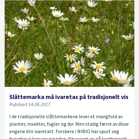
Slåttemarka må ivaretas på tradisjonelt vis
Publisert 14.06.2017
I de tradisjonelle slåttemarkene lever et mangfold av
planter, insekter, fugler og dyr. Men stadig færre av disse
engene blir ivaretatt. Forskere i NIBIO har spurt seg
hvordan vi kan snu trenden. Og svaret er: på tradisjonelt