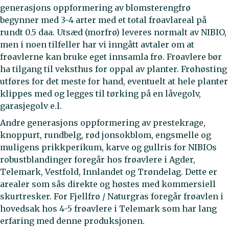
generasjons oppformering av blomsterengfrø
begynner med 3-4 arter med et total frøavlareal på
rundt 0.5 daa. Utsæd (morfrø) leveres normalt av NIBIO,
men i noen tilfeller har vi inngått avtaler om at
frøavlerne kan bruke eget innsamla frø. Frøavlere bør
ha tilgang til veksthus for oppal av planter. Frøhøsting
utføres for det meste for hand, eventuelt at hele planter
klippes med og legges til tørking på en låvegolv,
garasjegolv e.l.
Andre generasjons oppformering av prestekrage,
knoppurt, rundbelg, rød jonsokblom, engsmelle og
muligens prikkperikum, karve og gullris for NIBIOs
robustblandinger foregår hos frøavlere i Agder,
Telemark, Vestfold, Innlandet og Trøndelag. Dette er
arealer som sås direkte og høstes med kommersiell
skurtresker. For Fjellfrø / Naturgras foregår frøavlen i
hovedsak hos 4-5 frøavlere i Telemark som har lang
erfaring med denne produksjonen.