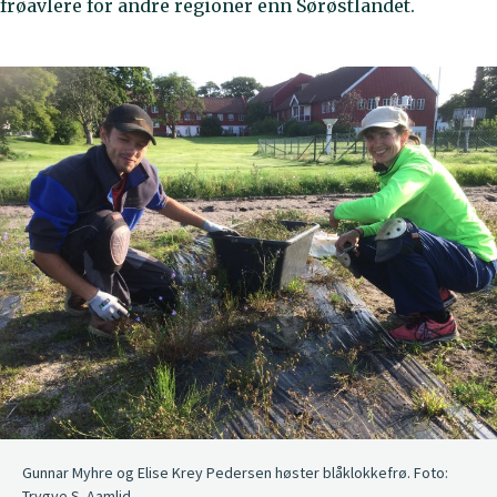
frøavlere for andre regioner enn Sørøstlandet.
Gunnar Myhre og Elise Krey Pedersen høster blåklokkefrø. Foto:
Trygve S. Aamlid