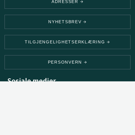
ADRESSER
NYHETSBREV
TILGJENGELIGHETSERKLÆRING
PERSONVERN
Sosiale medier
2026 © Norsk institutt for bioøkonomi