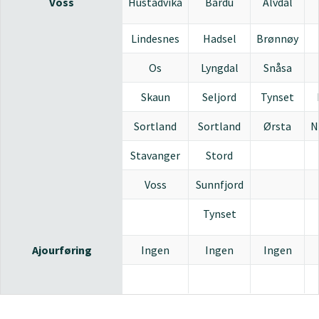
Voss
Hustadvika
Bardu
Alvdal
Lindesnes
Hadsel
Brønnøy
Os
Lyngdal
Snåsa
Skaun
Seljord
Tynset
Sortland
Sortland
Ørsta
N
Stavanger
Stord
Voss
Sunnfjord
Tynset
Ajourføring
Ingen
Ingen
Ingen