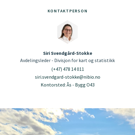
KONTAKTPERSON
Siri Svendgård-Stokke
Avdelingsleder - Divisjon for kart og statistikk
(+47) 478 14 011
siri.svendgard-stokke@nibio.no
Kontorsted: Ås - Bygg O43