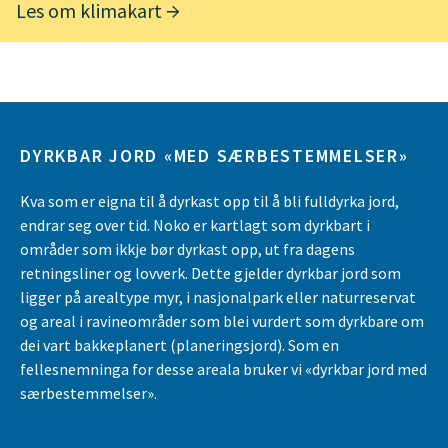
Les om klimakart
DYRKBAR JORD «MED SÆRBESTEMMELSER»
Kva som er eigna til å dyrkast opp til å bli fulldyrka jord,
endrar seg over tid. Noko er kartlagt som dyrkbart i
områder som ikkje bør dyrkast opp, ut fra dagens
retningsliner og lovverk. Dette gjelder dyrkbar jord som
ligger på arealtype myr, i nasjonalpark eller naturreservat
og areal i ravineområder som blei vurdert som dyrkbare om
dei vart bakkeplanert (planeringsjord). Som en
fellesnemninga for desse areala bruker vi «dyrkbar jord med
særbestemmelser».