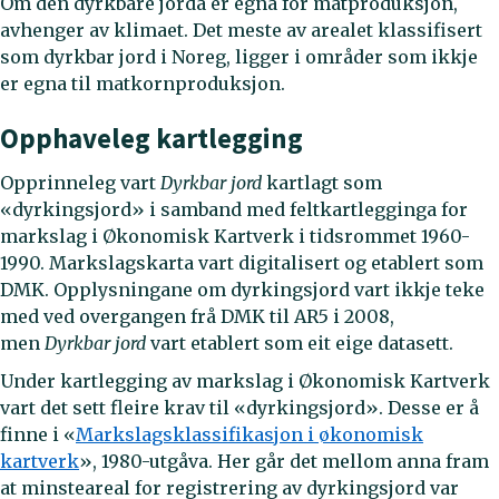
Om den dyrkbare jorda er egna for matproduksjon,
avhenger av klimaet. Det meste av arealet klassifisert
som dyrkbar jord i Noreg, ligger i områder som ikkje
er egna til matkornproduksjon.
Opphaveleg kartlegging
Opprinneleg vart
Dyrkbar jord
kartlagt som
«dyrkingsjord» i samband med feltkartlegginga for
markslag i Økonomisk Kartverk i tidsrommet 1960-
1990. Markslagskarta vart digitalisert og etablert som
DMK. Opplysningane om dyrkingsjord vart ikkje teke
med ved overgangen frå DMK til AR5 i 2008,
men
Dyrkbar jord
vart etablert som eit eige datasett.
Under kartlegging av markslag i Økonomisk Kartverk
vart det sett fleire krav til «dyrkingsjord». Desse er å
finne i «
Markslagsklassifikasjon i økonomisk
kartverk
», 1980-utgåva. Her går det mellom anna fram
at minsteareal for registrering av dyrkingsjord var