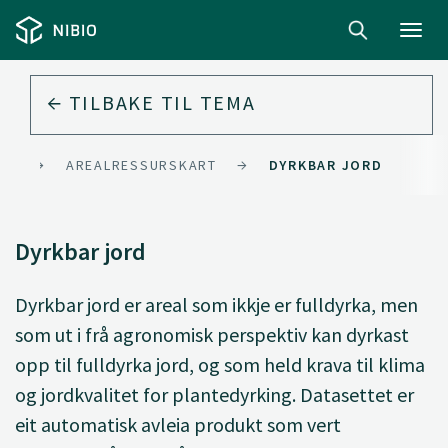
Toggl
navig
TILBAKE TIL
TEMA
RD
AREALRESSURSKART
DYRKBAR JORD
Dyrkbar jord
Dyrkbar jord er areal som ikkje er fulldyrka, men
som ut i frå agronomisk perspektiv kan dyrkast
opp til fulldyrka jord, og som held krava til klima
og jordkvalitet for plantedyrking. Datasettet er
eit automatisk avleia produkt som vert