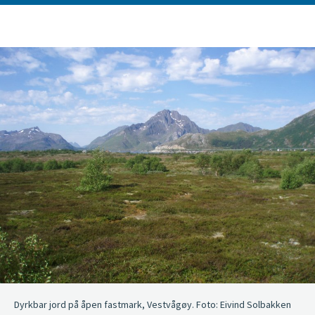
Dyrkbar jord på åpen fastmark, Vestvågøy. Foto: Eivind Solbakken