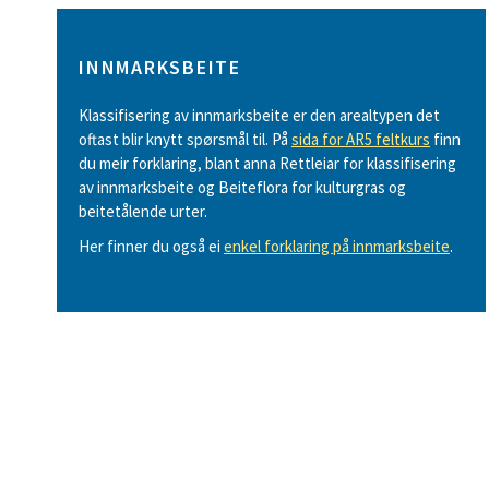
INNMARKSBEITE
Klassifisering av innmarksbeite er den arealtypen det
oftast blir knytt spørsmål til. På
sida for AR5 feltkurs
finn
du meir forklaring, blant anna Rettleiar for klassifisering
av innmarksbeite og Beiteflora for kulturgras og
beitetålende urter.
Her finner du også ei
enkel forklaring på innmarksbeite
.