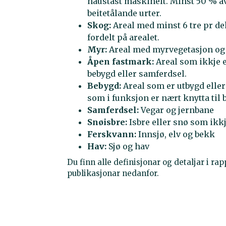
haustast maskinelt. Minst 50 % av
beitetålande urter.
Skog:
Areal med minst 6 tre pr de
fordelt på arealet.
Myr:
Areal med myrvegetasjon og 
Åpen fastmark:
Areal som ikkje e
bebygd eller samferdsel.
Bebygd:
Areal som er utbygd eller
som i funksjon er nært knytta til
Samferdsel:
Vegar og jernbane
Snøisbre:
Isbre eller snø som ik
Ferskvann:
Innsjø, elv og bekk
Hav:
Sjø og hav
Du finn alle definisjonar og detaljar i r
publikasjonar nedanfor.