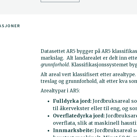
ASJONER
Datasettet AR5 bygger på AR5 klassifikas
markslag. Alt landarealet er delt inn et
grunnforhold
. Klassifikasjonssystemet by
Alt areal vert klassifisert etter arealtype
treslag og grunnforhold, alt etter kva so
Arealtypar i AR5:
Fulldyrka jord:
Jordbruksareal som
til åkervekster eller til eng, og 
Overflatedyrka jord:
Jordbruksare
overflata, slik at maskinell haust
Innmarksbeite:
Jordbruksareal s