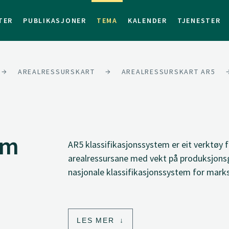
TER
PUBLIKASJONER
TEMA
KALENDER
TJENESTER
AREALRESSURSKART
AREALRESSURSKART AR5
em
AR5 klassifikasjonssystem er eit verktøy f
arealressursane med vekt på produksjonsg
nasjonale klassifikasjonssystem for marks
LES MER