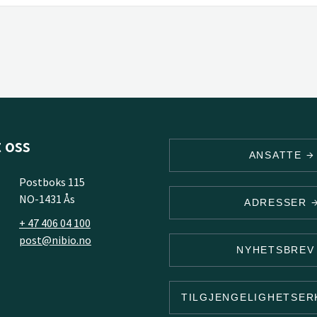
 oss
ANSATTE
Postboks 115
NO-1431 Ås
ADRESSER
+ 47 406 04 100
post@nibio.no
NYHETSBRE
TILGJENGELIGHETSE