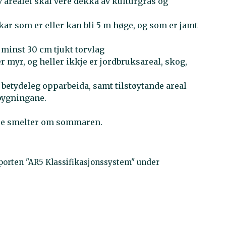
 arealet skal vere dekka av kulturgras og
kar som er eller kan bli 5 m høge, og som er jamt
minst 30 cm tjukt torvlag
r myr, og heller ikkje er jordbruksareal, skog,
 betydeleg opparbeida, samt tilstøytande areal
 bygningane.
kje smelter om sommaren.
apporten "AR5 Klassifikasjonssystem" under