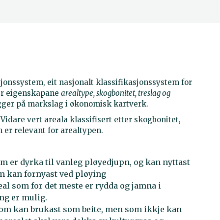
jonssystem, eit nasjonalt klassifikasjonssystem for
ter eigenskapane
arealtype, skogbonitet, treslag og
gger på markslag i økonomisk kartverk.
. Vidare vert areala klassifisert etter skogbonitet,
m er relevant for arealtypen.
 er dyrka til vanleg pløyedjupn, og kan nyttast
som kan fornyast ved pløying
al som for det meste er rydda og jamna i
ing er mulig.
om kan brukast som beite, men som ikkje kan