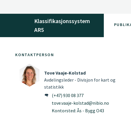
Klassifikasjonssystem
PUBLIK
AR5
KONTAKTPERSON
Tove Vaaje-Kolstad
Avdelingsleder - Divisjon for kart og
statistikk
(+47) 930 08 377
tove.vaaje-kolstad@nibio.no
Kontorsted: Ås - Bygg O43