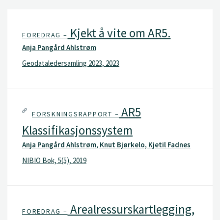
Kjekt å vite om AR5.
FOREDRAG –
Anja Pangård Ahlstrøm
Geodataledersamling 2023, 2023
AR5
FORSKNINGSRAPPORT –
Klassifikasjonssystem
Anja Pangård Ahlstrøm, Knut Bjørkelo, Kjetil Fadnes
NIBIO Bok, 5(5), 2019
Arealressurskartlegging,
FOREDRAG –