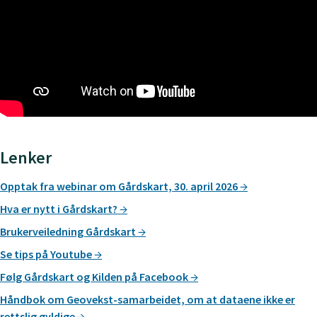
Lenker
Opptak fra webinar om Gårdskart, 30. april 2026
Hva er nytt i Gårdskart?
Brukerveiledning Gårdskart
Se tips på Youtube
Følg Gårdskart og Kilden på Facebook
Håndbok om Geovekst-samarbeidet, om at dataene ikke er
rettslig gyldige