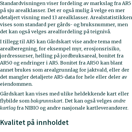
Standardvisningen viser fordeling av markslag fra AR5
på sju arealklasser. Det er også mulig å velge en mer
detaljert visning med 13 arealklasser. Arealstatistikken
vises som standard per gårds- og bruksnummer, men
det kan også velges arealfordeling på teignivå.
I tillegg til AR5 kan Gårdskart vise andre tema med
arealberegning, for eksempel myr, erosjonsrisiko,
jordressurser, helling på jordbruksareal, bonitet fra
AR50 og endringer i AR5. Bonitet fra AR50 kan blant
annet brukes som arealgrunnlag for jaktvald, eller der
det mangler detaljerte AR5-data for hele eller deler av
eiendommen.
Gårdskart kan vises med ulike heldekkende kart eller
flybilde som
bakgrunnskart
. Det kan også velges
andre
kartlag
fra NIBIO og andre nasjonale kartleverandører.
Kvalitet på innholdet