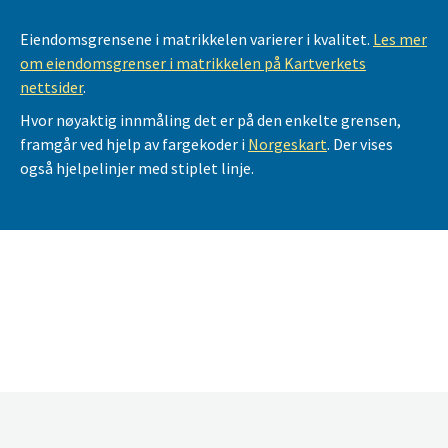
Eiendomsgrensene i matrikkelen varierer i kvalitet.
Les mer
om eiendomsgrenser i matrikkelen på Kartverkets
nettsider
.
Hvor nøyaktig innmåling det er på den enkelte grensen,
framgår ved hjelp av fargekoder i
Norgeskart
. Der vises
også hjelpelinjer med stiplet linje.