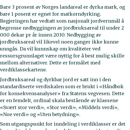
Bare 3 prosent av Norges landareal er dyrka mark, og
bare 1 posent er egnet for matkorndyrking.
Regjeringen har vedtatt som nasjonalt jordvernmål å
begrense nedbyggingen av jordbruksareal til under 2
000 dekar pr år innen 2030. Nedbygging av
jordbruksareal vil likevel noen ganger ikke kunne
unngås. Da vil kunnskap om kvaliteter ved
ressursgrunnlaget være nyttig for å best mulig skille
mellom alternativer. Dette er formålet med
verdiklassekartene.
Jordbruksareal og dyrkbar jord er satt inn i den
standardiserte verdiskalen som er brukt i «Håndbok
for konsekvensanalyser» fra Statens vegvesen. Dette
er en femdelt, ordinal skala bestående av klassene
«Svært stor verdi», «Stor verdi», «Middels verdi»,
«Noe verdi» og «Uten betydning».
Som utgangspunkt for inndeling i verdiklasser er det