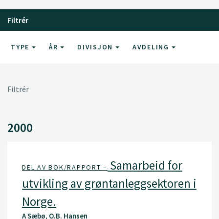
Filtrér
TYPE
ÅR
DIVISJON
AVDELING
Filtrér
2000
Samarbeid for
DEL AV BOK/RAPPORT –
utvikling av grøntanleggsektoren i
Norge.
A Sæbø, O.B. Hansen