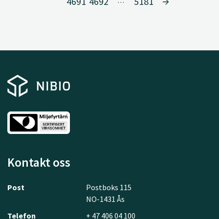
4691
4692
5181
…
Kontakt oss
Post
Postboks 115
NO-1431 Ås
Telefon
+ 47 406 04 100