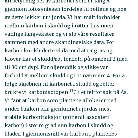
En betydelig del av karbonet som er fanget
gjennom fotosyntesen fordeles til røttene og noe
av dette lekker ut i jorda. Vi har målt forholdet
mellom karbon i skudd og i røtter hos noen
vanlige fangvekster og vi slo våre resultater
sammen med andre skandinaviske data. For
karbon konkluderte vi da med at raigras og
kløver har et skudd/rot-forhold på omtrent 2 (ned
til 30 cm dyp). For oljereddik og vikke var
forholdet mellom skudd og rot nærmere 4. For å
følge skjebnen til karbonet i skudd og røtter
13
brukte vi karbonisotopen
C i et feltforsøk på Ås.
Vi fant at karbon som plantene allokerer ned
under bakken blir gjenfunnet i jordas mest
stabile karbonfraksjon (mineral-assosiert
karbon) i større grad enn karbon i skudd og
blader. I gjennomsnitt var karbon i plantenes