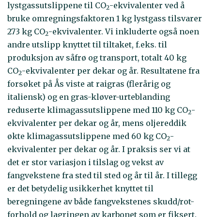
lystgassutslippene til CO
-ekvivalenter ved å
2
bruke omregningsfaktoren 1 kg lystgass tilsvarer
273 kg CO
-ekvivalenter. Vi inkluderte også noen
2
andre utslipp knyttet til tiltaket, f.eks. til
produksjon av såfrø og transport, totalt 40 kg
CO
-ekvivalenter per dekar og år. Resultatene fra
2
forsøket på Ås viste at raigras (flerårig og
italiensk) og en gras-kløver-urteblanding
reduserte klimagassutslippene med 110 kg CO
-
2
ekvivalenter per dekar og år, mens oljereddik
økte klimagassutslippene med 60 kg CO
-
2
ekvivalenter per dekar og år. I praksis ser vi at
det er stor variasjon i tilslag og vekst av
fangvekstene fra sted til sted og år til år. I tillegg
er det betydelig usikkerhet knyttet til
beregningene av både fangvekstenes skudd/rot-
forhold og lagringen av karbonet som er fiksert.