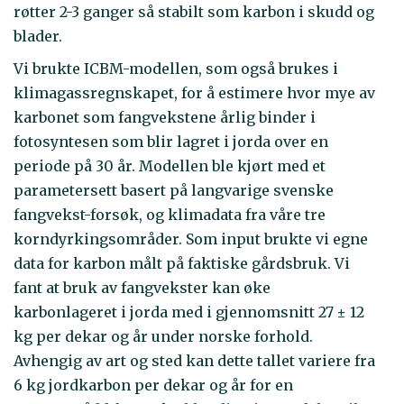
røtter 2-3 ganger så stabilt som karbon i skudd og
blader.
Vi brukte ICBM-modellen, som også brukes i
klimagassregnskapet, for å estimere hvor mye av
karbonet som fangvekstene årlig binder i
fotosyntesen som blir lagret i jorda over en
periode på 30 år. Modellen ble kjørt med et
parametersett basert på langvarige svenske
fangvekst-forsøk, og klimadata fra våre tre
korndyrkingsområder. Som input brukte vi egne
data for karbon målt på faktiske gårdsbruk. Vi
fant at bruk av fangvekster kan øke
karbonlageret i jorda med i gjennomsnitt 27 ± 12
kg per dekar og år under norske forhold.
Avhengig av art og sted kan dette tallet variere fra
6 kg jordkarbon per dekar og år for en