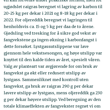
ugjødslet raigras beregnet vi lagring av karbon til
20−25 kg per dekar i 2021 og 8−18 kg per dekar i
2022. For oljereddik beregnet vi lagringen til
henholdsvis ca. 15 og 5 kg per daa de to årene.
Gjødsling ved tresking for å sikre god vekst av
fangvekstene ga ingen økning i karbonfangst i
dette forsøket. Lystgassutslippene var lave
gjennom hele vekstsesongen, og høye utslipp var
knyttet til den kalde tiden av året, spesielt våren.
Valg av planteart var avgjørende for om bruk av
fangvekst ga økt eller redusert utslipp av
lystgass. Sammenliknet med kontroll uten
fangvekst, ga bruk av raigras 290 g per dekar
lavere utslipp av lystgass, mens oljereddik ga 230
g per dekar høyere utslipp. Ved beregning av den
totale klimaeffekten av fangvekster regnet vi om