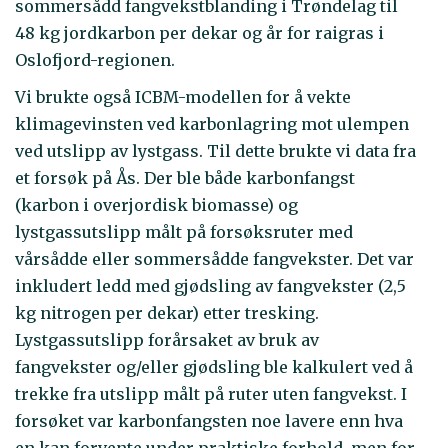
sommersådd fangvekstblanding i Trøndelag til
48 kg jordkarbon per dekar og år for raigras i
Oslofjord-regionen.
Vi brukte også ICBM-modellen for å vekte
klimagevinsten ved karbonlagring mot ulempen
ved utslipp av lystgass. Til dette brukte vi data fra
et forsøk på Ås. Der ble både karbonfangst
(karbon i overjordisk biomasse) og
lystgassutslipp målt på forsøksruter med
vårsådde eller sommersådde fangvekster. Det var
inkludert ledd med gjødsling av fangvekster (2,5
kg nitrogen per dekar) etter tresking.
Lystgassutslipp forårsaket av bruk av
fangvekster og/eller gjødsling ble kalkulert ved å
trekke fra utslipp målt på ruter uten fangvekst. I
forsøket var karbonfangsten noe lavere enn hva
en kan forvente under praktiske forhold, men for