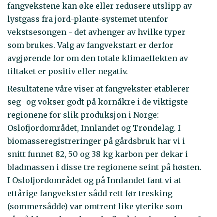
fangvekstene kan øke eller redusere utslipp av
lystgass fra jord-plante-systemet utenfor
vekstsesongen - det avhenger av hvilke typer
som brukes. Valg av fangvekstart er derfor
avgjørende for om den totale klimaeffekten av
tiltaket er positiv eller negativ.
Resultatene våre viser at fangvekster etablerer
seg- og vokser godt på kornåkre i de viktigste
regionene for slik produksjon i Norge:
Oslofjordområdet, Innlandet og Trøndelag. I
biomasseregistreringer på gårdsbruk har vi i
snitt funnet 82, 50 og 38 kg karbon per dekar i
bladmassen i disse tre regionene seint på høsten.
I Oslofjordområdet og på Innlandet fant vi at
ettårige fangvekster sådd rett før tresking
(sommersådde) var omtrent like yterike som