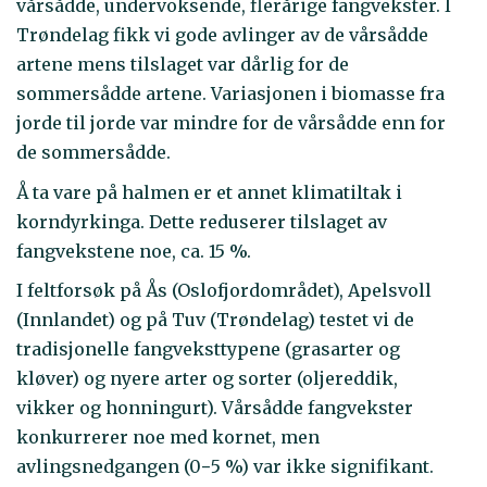
vårsådde, undervoksende, flerårige fangvekster. I
Trøndelag fikk vi gode avlinger av de vårsådde
artene mens tilslaget var dårlig for de
sommersådde artene. Variasjonen i biomasse fra
jorde til jorde var mindre for de vårsådde enn for
de sommersådde.
Å ta vare på halmen er et annet klimatiltak i
korndyrkinga. Dette reduserer tilslaget av
fangvekstene noe, ca. 15 %.
I feltforsøk på Ås (Oslofjordområdet), Apelsvoll
(Innlandet) og på Tuv (Trøndelag) testet vi de
tradisjonelle fangveksttypene (grasarter og
kløver) og nyere arter og sorter (oljereddik,
vikker og honningurt). Vårsådde fangvekster
konkurrerer noe med kornet, men
avlingsnedgangen (0−5 %) var ikke signifikant.