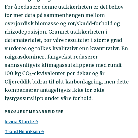
For å redusere denne usikkerheten er det behov
for mer data på sammenhengen mellom
overjordisk biomasse og rot/skudd-forhold og
rhizodeposisjon. Grunnet usikkerheten i
datamaterialet, bør våre resultater i større grad
vurderes og tolkes kvalitativt enn kvantitativt. En
raigrasdominert fangvekst reduserer
sannsynligvis klimagassutslippene med rundt
100 kg CO
-ekvivalenter per dekar og år.
2
Oljereddik bidrar til økt karbonlagring, men dette
kompenserer antageligvis ikke for økte
lystgassutslipp under våre forhold.
PROSJEKTMEDARBEIDERE
Ievina Sturite
Trond Henriksen