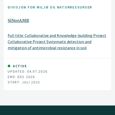
DIVISJON FOR MILJØ OG NATURRESSURSER
SiNorAMR
Full title: Collaborative and Knowledge-building Project
Collaborative Project Systematic detection and
mitigation of antimicrobial resistance in soil
environment and animal health contributing to human
health (SiNorAMR)
ACTIVE
UPDATED: 04.07.2026
END: DES 2026
START: JULI 2023