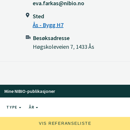
eva.farkas@nibio.no
Sted
Ås - Bygg H7
Besøksadresse
Høgskoleveien 7, 1433 Ås
Mine NIBIO-publikasjoner
TYPE
ÅR
VIS REFERANSELISTE