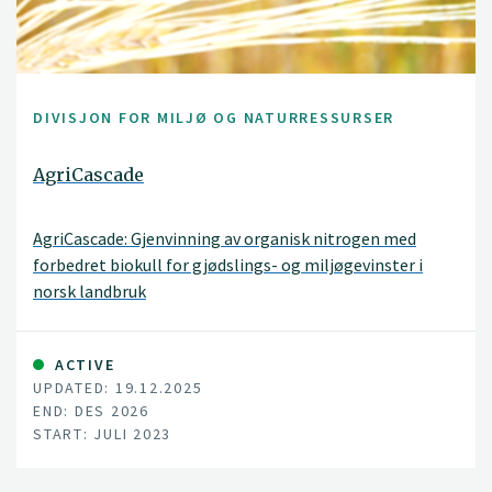
DIVISJON FOR MILJØ OG NATURRESSURSER
AgriCascade
AgriCascade: Gjenvinning av organisk nitrogen med
forbedret biokull for gjødslings- og miljøgevinster i
norsk landbruk
ACTIVE
UPDATED: 19.12.2025
END: DES 2026
START: JULI 2023