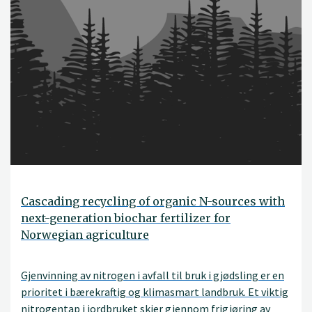
Cascading recycling of organic N-sources with
next-generation biochar fertilizer for
Norwegian agriculture
Gjenvinning av nitrogen i avfall til bruk i gjødsling er en
prioritet i bærekraftig og klimasmart landbruk. Et viktig
nitrogentap i jordbruket skjer gjennom frigjøring av