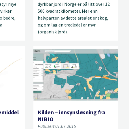
betyr mye
dyrkbar jord i Norge er på litt over 12
virker
500 kvadratkilometer. Mer enn
jo bedre,
halvparten av dette arealet er skog,
ra
og om lag en tredjedel er myr
(organisk jord).
temiddel
Kilden – innsynsløsning fra
NIBIO
Publisert 01.07.2015