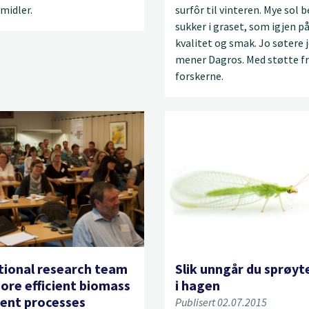
midler.
surfôr til vinteren. Mye sol 
sukker i graset, som igjen på
kvalitet og smak. Jo søtere 
mener Dagros. Med støtte f
forskerne.
tional research team
Slik unngår du sprøy
ore efficient biomass
i hagen
ent processes
Publisert 02.07.2015