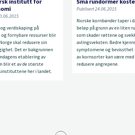
sk institutt for
Små rundormer koste
nomi
Publisert 24.06.2015
30.06.2015
Norske kornbønder taper i d
 og verdiskaping på
beløp på grunn av en liten 
 og fornybare ressurser blir
som skader røttene og svek
 Norge skal redusere sin
avlingsveksten. Bedre kjenns
gighet. Det er bakgrunnen
symptomene og bevissthet 
ndagens etablering av
av kornsorter kan være med 
 blir et av de største
redusere angrepene.
instituttene her i landet.