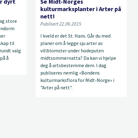
r dyrt
Se Midt-Norges
kulturmarksplanter i Arter på
nett!
ag store
Publisert 22.06.2015
rundorm
ker
I kveld er det St. Hans. Går du med
kap til
planer om å legge sju arter av
rundt valg
villblomster under hodeputen
på å
midtsommernatta? Da kan vi hjelpe
deg å artsbestemme dem. I dag
publiseres nemlig «Bondens
kulturmarksflora for Midt-Norge» i
"Arter på nett".