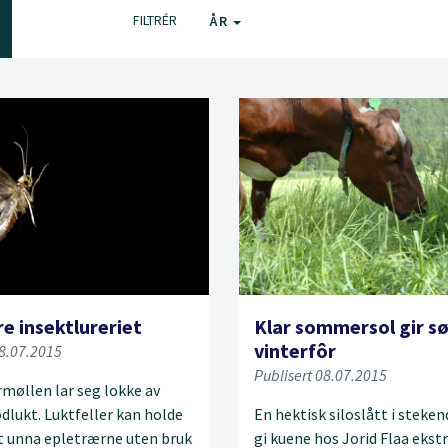
FILTRÉR
ÅR
e insektlureriet
Klar sommersol gir s
vinterfôr
08.07.2015
Publisert 08.07.2015
øllen lar seg lokke av
dlukt. Luktfeller kan holde
En hektisk siloslått i steken
t unna epletrærne uten bruk
gi kuene hos Jorid Flaa ekst