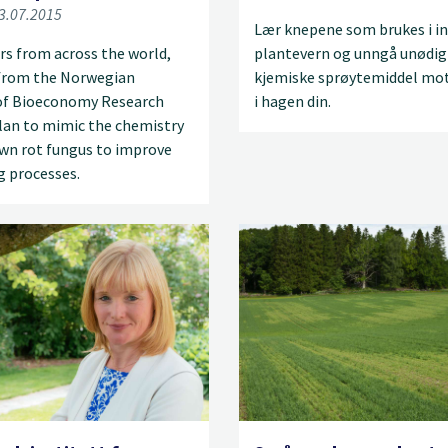
03.07.2015
Lær knepene som brukes i i
rs from across the world,
plantevern og unngå unødig
 from the Norwegian
kjemiske sprøytemiddel mot
 of Bioeconomy Research
i hagen din.
lan to mimic the chemistry
own rot fungus to improve
g processes.