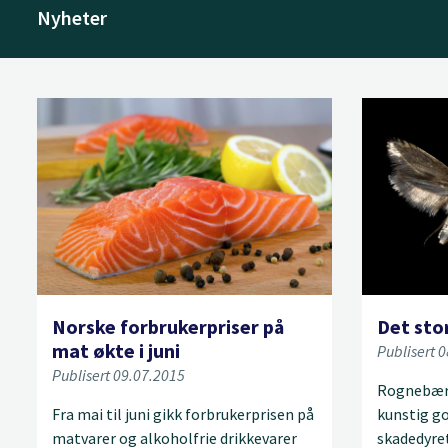
Nyheter
Norske forbrukerpriser på
Det stor
mat økte i juni
Publisert 
Publisert 09.07.2015
Rognebærm
Fra mai til juni gikk forbrukerprisen på
kunstig go
matvarer og alkoholfrie drikkevarer
skadedyre