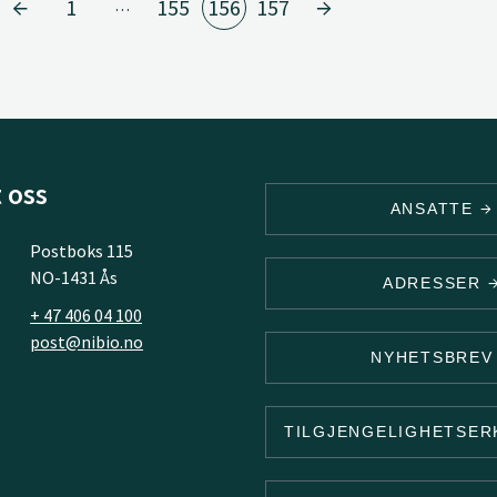
1
155
156
157
…
 oss
ANSATTE
Postboks 115
NO-1431 Ås
ADRESSER
+ 47 406 04 100
post@nibio.no
NYHETSBRE
TILGJENGELIGHETSE