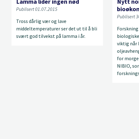
Lamma lider ingen nød
Nytt nor
bioøko
Publisert 01.07.2015
Publisert 
Tross dårlig vær og lave
middeltemperaturer ser det ut til å bli
Forskning
svært god tilvekst på lamma i år.
biologiske
viktig når
oljeavhen
for morge
NIBIO, som
forsknings