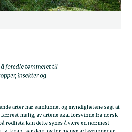
 å foredle tømmeret til
opper, insekter og
ende arter har samfunnet og myndighetene sagt at
all færrest mulig, av artene skal forsvinne fra norsk
på rødlista kan dette synes å være en nærmest
at vi knapt ser dem, og for mange artsgrupper er