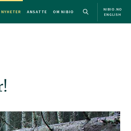
NIBIO.NO
NYHETER
ANSATTE
OM NIBIO
ENGLISH
r!