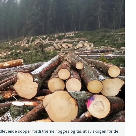
vedlevende sopper fordi trærne hogges og tas ut av skogen før de