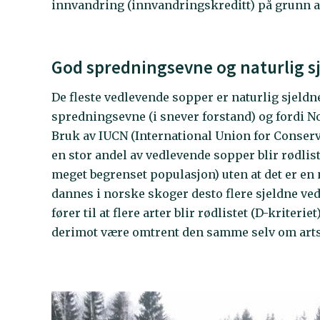
innvandring (innvandringskreditt) på grunn a
God spredningsevne og naturlig s
De fleste vedlevende sopper er naturlig sjeldn
spredningsevne (i snever forstand) og fordi Nor
Bruk av IUCN (International Union for Conserva
en stor andel av vedlevende sopper blir rødlist
meget begrenset populasjon) uten at det er e
dannes i norske skoger desto flere sjeldne ved
fører til at flere arter blir rødlistet (D-kriter
derimot være omtrent den samme selv om arts