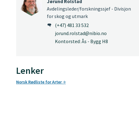
Jørund Rolstad
Avdelingsleder/forskningssjef - Divisjon
for skog og utmark
(+47) 481 33 532
jorund.rolstad@nibio.no
Kontorsted: Ås - Bygg H8
Lenker
Norsk Rødliste for Arter