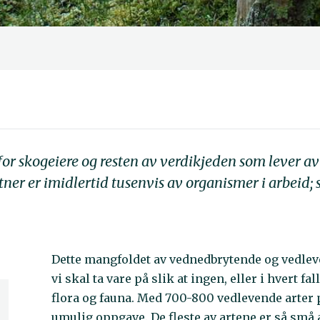
or skogeiere og resten av verdikjeden som lever av
ner er imidlertid tusenvis av organismer i arbeid; s
Dette mangfoldet av vednedbrytende og vedlev
vi skal ta vare på slik at ingen, eller i hvert f
flora og fauna. Med 700-800 vedlevende arter 
umulig oppgave. De fleste av artene er så små 