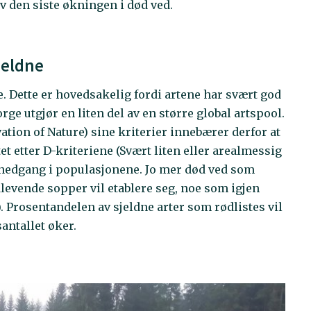
v den siste økningen i død ved.
jeldne
e. Dette er hovedsakelig fordi artene har svært god
ge utgjør en liten del av en større global artspool.
tion of Nature) sine kriterier innebærer derfor at
et etter D-kriteriene (Svært liten eller arealmessig
n nedgang i populasjonene. Jo mer død ved som
levende sopper vil etablere seg, noe som igjen
iet). Prosentandelen av sjeldne arter som rødlistes vil
antallet øker.