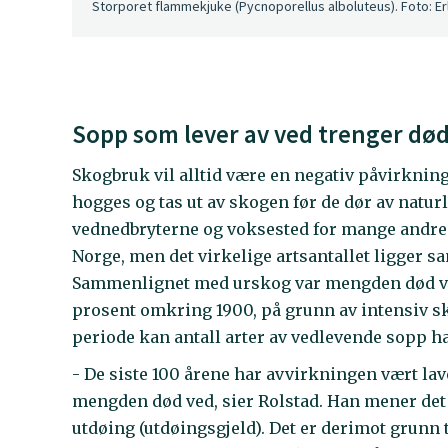
Storporet flammekjuke (Pycnoporellus alboluteus). Foto: Er
Sopp som lever av ved trenger dø
Skogbruk vil alltid være en negativ påvirknin
hogges og tas ut av skogen før de dør av natur
vednedbryterne og voksested for mange andre. I
Norge, men det virkelige artsantallet ligger s
Sammenlignet med urskog var mengden død ved
prosent omkring 1900, på grunn av intensiv sk
periode kan antall arter av vedlevende sopp ha
- De siste 100 årene har avvirkningen vært lav
mengden død ved, sier Rolstad. Han mener det e
utdøing (utdøingsgjeld). Det er derimot grunn ti