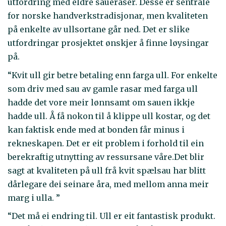
utfordring med eldre saueraser. Desse er sentrale
for norske handverkstradisjonar, men kvaliteten
på enkelte av ullsortane går ned. Det er slike
utfordringar prosjektet ønskjer å finne løysingar
på.
“Kvit ull gir betre betaling enn farga ull. For enkelte
som driv med sau av gamle rasar med farga ull
hadde det vore meir lønnsamt om sauen ikkje
hadde ull. Å få nokon til å klippe ull kostar, og det
kan faktisk ende med at bonden får minus i
rekneskapen. Det er eit problem i forhold til ein
berekraftig utnytting av ressursane våre.Det blir
sagt at kvaliteten på ull frå kvit spælsau har blitt
dårlegare dei seinare åra, med mellom anna meir
marg i ulla. ”
“Det må ei endring til. Ull er eit fantastisk produkt.