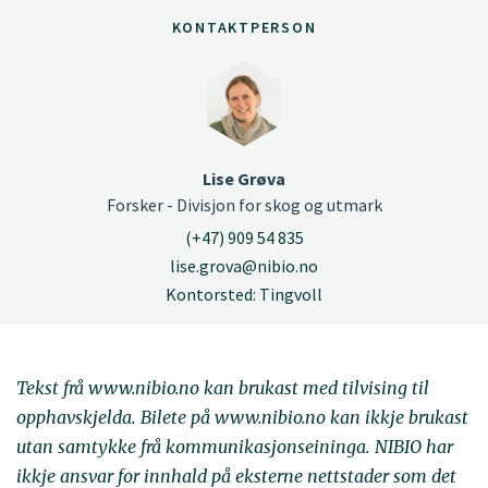
KONTAKTPERSON
Lise Grøva
Forsker - Divisjon for skog og utmark
(+47) 909 54 835
lise.grova@nibio.no
Kontorsted: Tingvoll
Tekst frå www.nibio.no kan brukast med tilvising til
opphavskjelda. Bilete på www.nibio.no kan ikkje brukast
utan samtykke frå kommunikasjonseininga. NIBIO har
ikkje ansvar for innhald på eksterne nettstader som det