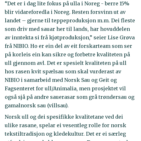
“Det er i dag lite fokus på ulla i Noreg - berre 15%
blir vidareforedla i Noreg. Resten forsvinn ut av
landet – gjerne til teppeproduksjon m.m. Dei fleste
som driv med sauar her til lands, har hovuddelen
av inntekta si frå kjøtproduksjon,” seier Lise Grøva
frå NIBIO. Ho er ein del av eit forskarteam som ser
på korleis ein kan sikre og forbetre kvaliteten på
ull gjennom avl. Det er spesielt kvaliteten på ull
hos rasen kvit spælsau som skal vurderast av
NIBIO i samarbeid med Norsk Sau og Geit og
Fagsenteret for ull/Animalia, men prosjektet vil
også sjå på andre sauerasar som grå trøndersau og
gamalnorsk sau (villsau).
Norsk ull og dei spesifikke kvalitetane ved dei
ulike rasane, spelar ei vesentleg rolle for norsk
tekstiltradisjon og kledekultur. Det er ei særleg