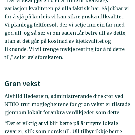
“Det vi skal gjere no er å finne ut kva slags
variasjon kvaliteten på ulla faktisk har. Så jobbar vi
for å sjå på korleis vi kan sikre ønska ullkvalitet.
Vi planlegg feltforsøk der vi setje inn ein far med
god ull, og så ser vi om sauen får betre ull av dette,
utan at det går på kostnad av kjøtkvalitet og
liknande. Vi vil trenge mykje testing for å få dette
til,” seier avlsforskaren.
Grøn vekst
Alvhild Hedestein, administrerande direktør ved
NIBIO, trur moglegheitene for grøn vekst er tilstade
gjennom lokalt forankra verdikjeder som dette.
“Det er viktig at vi blir betre på å utnytte lokale
råvarer, slik som norsk ull. Ull tilbyr ikkje berre