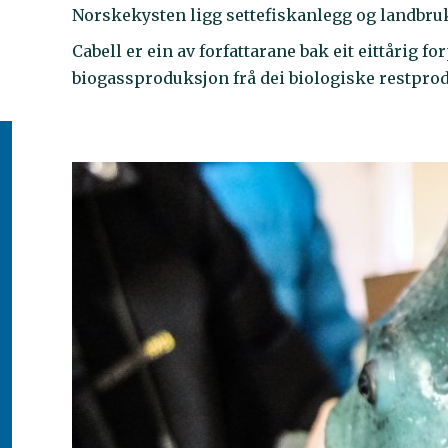
Norskekysten ligg settefiskanlegg og landbru
Cabell er ein av forfattarane bak eit eittårig 
biogassproduksjon frå dei biologiske restpro