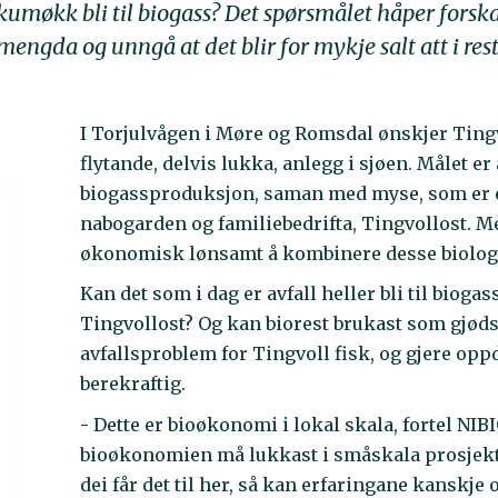
umøkk bli til biogass? Det spørsmålet håper forskar
engda og unngå at det blir for mykje salt att i res
I Torjulvågen i Møre og Romsdal ønskjer Tingv
flytande, delvis lukka, anlegg i sjøen. Målet er
biogassproduksjon, saman med myse, som er e
nabogarden og familiebedrifta, Tingvollost. M
økonomisk lønsamt å kombinere desse biolog
Kan det som i dag er avfall heller bli til biog
Tingvollost? Og kan biorest brukast som gjødsel
avfallsproblem for Tingvoll fisk, og gjere opp
berekraftig.
- Dette er bioøkonomi i lokal skala, fortel NIB
bioøkonomien må lukkast i småskala prosjekt 
dei får det til her, så kan erfaringane kanskje