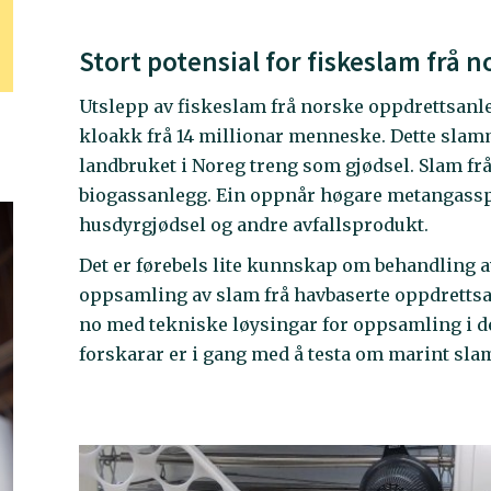
Stort potensial for fiskeslam frå
Utslepp av fiskeslam frå norske oppdrettsanle
kloakk frå 14 millionar menneske. Dette slam
landbruket i Noreg treng som gjødsel. Slam frå o
biogassanlegg. Ein oppnår høgare metangassp
husdyrgjødsel og andre avfallsprodukt.
Det er førebels lite kunnskap om behandling a
oppsamling av slam frå havbaserte oppdrettsa
no med tekniske løysingar for oppsamling i de
forskarar er i gang med å testa om marint sla