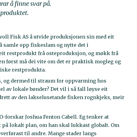
ar å finne svar på.
tproduktet.
oll Fisk AS å utvide produksjonen sin med eit
 å samle opp fiskeslam og nytte det i
it restprodukt frå osteproduksjon, og møkk frå
en først må dei vite om det er praktisk mogleg og
iske restprodukta.
ass, og dermed til straum for oppvarming hos
 av lokale bønder? Det vil i så fall løyse eit
drett av den lakselusetande fisken rognkjeks, meir
IO-forskar Joshua Fenton Cabell. Eg tenker at
på lokalt plan, om han skal lukkast globalt. Om
 overførast til andre. Mange stader langs