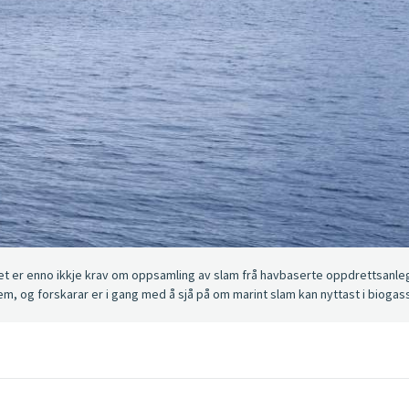
det er enno ikkje krav om oppsamling av slam frå havbaserte oppdrettsanle
tem, og forskarar er i gang med å sjå på om marint slam kan nyttast i bioga