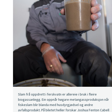
Slam frå oppdrett i ferskvatn er allereie i bruk i fleire
biogassanlegg. Ein oppnår høgare metangassproduksjon når
fiskeslam blir blanda med husdyrgjødsel og andre
avfallsprodukt. På biletet heller forskar Joshua Fenton Cabell