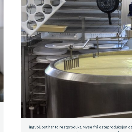
Tingvoll ost har to restprodukt. Myse frå osteproduksjon og