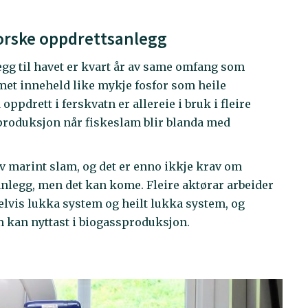
 norske oppdrettsanlegg
gg til havet er kvart år av same omfang som
met inneheld like mykje fosfor som heile
ppdrett i ferskvatn er allereie i bruk i fleire
roduksjon når fiskeslam blir blanda med
v marint slam, og det er enno ikkje krav om
nlegg, men det kan kome. Fleire aktørar arbeider
lvis lukka system og heilt lukka system, og
m kan nyttast i biogassproduksjon.