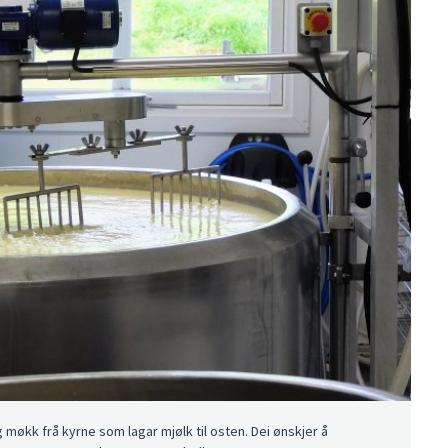
 møkk frå kyrne som lagar mjølk til osten. Dei ønskjer å