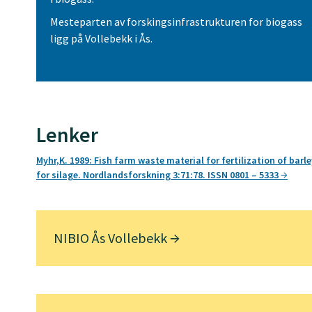
Mesteparten av forskingsinfrastrukturen for biogass
ligg på Vollebekk i Ås.
Lenker
Myhr,K. 1989: Fish farm waste material for fertilization of barle
for silage. Nordlandsforskning 3:71:78. ISSN 0801 – 5333
NIBIO Ås Vollebekk