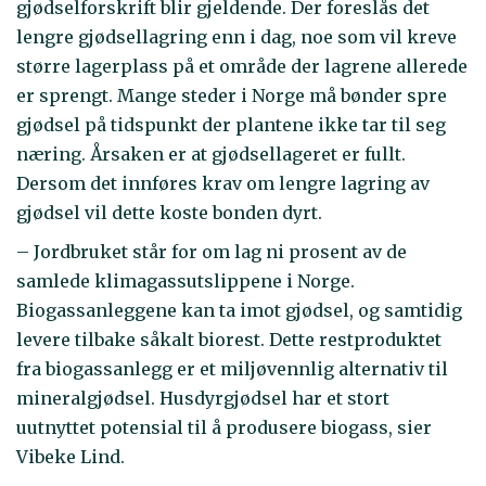
gjødselforskrift blir gjeldende. Der foreslås det
lengre gjødsellagring enn i dag, noe som vil kreve
større lagerplass på et område der lagrene allerede
er sprengt. Mange steder i Norge må bønder spre
gjødsel på tidspunkt der plantene ikke tar til seg
næring. Årsaken er at gjødsellageret er fullt.
Dersom det innføres krav om lengre lagring av
gjødsel vil dette koste bonden dyrt.
– Jordbruket står for om lag ni prosent av de
samlede klimagassutslippene i Norge.
Biogassanleggene kan ta imot gjødsel, og samtidig
levere tilbake såkalt biorest. Dette restproduktet
fra biogassanlegg er et miljøvennlig alternativ til
mineralgjødsel. Husdyrgjødsel har et stort
uutnyttet potensial til å produsere biogass, sier
Vibeke Lind.