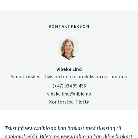
KONTAKTPERSON
Vibeke Lind
Seniorforsker - Divisjon for matproduksjon og samfunn
(+47) 934 99 436
vibeke.lind@nibio.no
Kontorsted: Tjøtta
Tekst frå www.nibio.no kan brukast med tilvising til
opphavskjelda. Bilete på www.nibio.no kan ikkje brukast