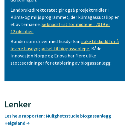
Landbruksdirektoratet gir også prosjektmidler i
Klima-og miljøprogrammet, der klimagassutslipp er
et av temaene.
Søknadsfrist for midlene i 2019 er
12.oktober.
Bønder som driver med husdyr kan
søke tilskudd for å
levere husdyrgjødsel til biogassanlegg.
Både
Innovasjon Norge og Enova har flere ulike
støtteordninger for etablering av biogassanlegg.
Lenker
Les hele rapporten: Mulighetsstudie biogassanlegg
Helgeland