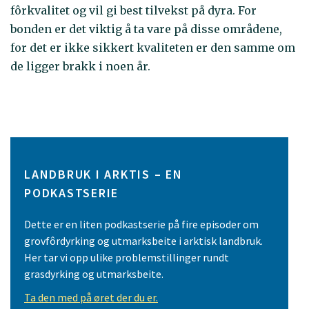
fôrkvalitet og vil gi best tilvekst på dyra. For
bonden er det viktig å ta vare på disse områdene,
for det er ikke sikkert kvaliteten er den samme om
de ligger brakk i noen år.
LANDBRUK I ARKTIS – EN
PODKASTSERIE
Dette er en liten podkastserie på fire episoder om
grovfôrdyrking og utmarksbeite i arktisk landbruk.
Her tar vi opp ulike problemstillinger rundt
grasdyrking og utmarksbeite.
Ta den med på øret der du er.