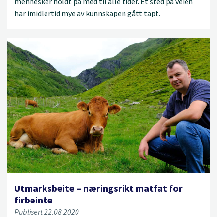
mennesker holdt på med til alle tider. Et sted på veien
har imidlertid mye av kunnskapen gått tapt.
Utmarksbeite – næringsrikt matfat for
firbeinte
Publisert 22.08.2020