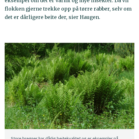
eksempel om det er varmt og mye insekter. Da vil
flokken gjerne trekke opp på tørre rabber, selv om
det er dårligere beite der, sier Haugen.
Store bregner har dårlig beitekvalitet og er eksempler på