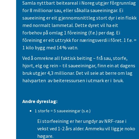
Samla nyttbart beiteareal i Noreg utgjer fôrgrunnlag
for 8 millionar sau, eller såkalla saueeiningar. Ei
saueeining er eit gjennomsnittleg stort dyr i ein flokk
med normalt lammetal. Dette dyret vil ha eit
forbehov på omlag 1 fôreining (f.e.) per dag. Ei
fôreining er eit uttrykk for næringsverdi i fôret. 1 f.e. =
1 kilo bygg med 14 % vatn.
Ved å omrekne all faktisk beiting – frå sau, storfe,
hjort, elg og rein – til saueeiningar, finn ein at dagens
bruk utgjer 4,3 millionar. Det vil seie at berre om lag
halvparten av beiteressursen i utmark er i bruk.
Andre dyreslag:
1 storfe = 5 saueeiningar (s.e.)
Ei storfeeining er her ungdyr av NRF-rase i
vekst ved 1-2 års alder. Ammeku vil liggje noko
høgare.