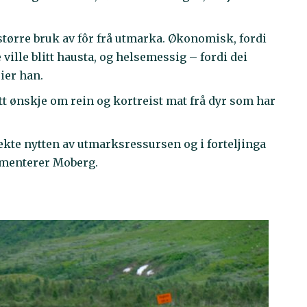
større bruk av fôr frå utmarka. Økonomisk, fordi
 ville blitt hausta, og helsemessig – fordi dei
eier han.
itt ønskje om rein og kortreist mat frå dyr som har
irekte nytten av utmarksressursen og i forteljinga
menterer Moberg.