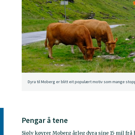
Dyra til Moberg er blitt eit populært motiv som mange stoppar
Pengar å tene
Sjølv køyrer Moberg årleg dyra sine 15 mil frå h