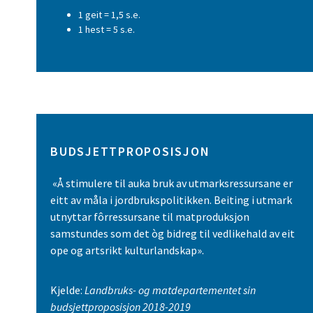
1 geit = 1,5 s.e.
1 hest = 5 s.e.
BUDSJETTPROPOSISJON
«Å stimulere til auka bruk av utmarksressursane er
eitt av måla i jordbrukspolitikken. Beiting i utmark
utnyttar fôrressursane til matproduksjon
samstundes som det òg bidreg til vedlikehald av eit
ope og artsrikt kulturlandskap».
Kjelde:
Landbruks- og matdepartementet sin
budsjettproposisjon 2018-2019