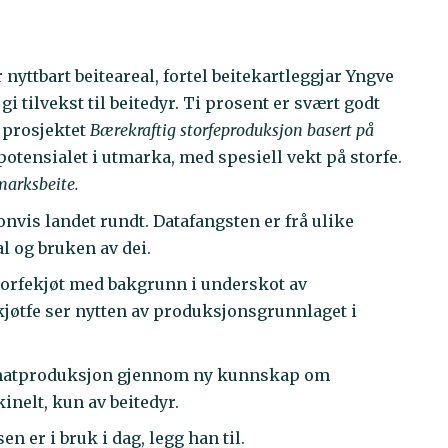
 nyttbart beiteareal, fortel beitekartleggjar Yngve
gi tilvekst til beitedyr. Ti prosent er svært godt
v prosjektet
Bærekraftig storfeproduksjon basert på
potensialet i utmarka, med spesiell vekt på storfe.
marksbeite.
nvis landet rundt. Datafangsten er frå ulike
l og bruken av dei.
 storfekjøt med bakgrunn i underskot av
jøtfe ser nytten av produksjonsgrunnlaget i
k matproduksjon gjennom ny kunnskap om
nelt, kun av beitedyr.
n er i bruk i dag, legg han til.