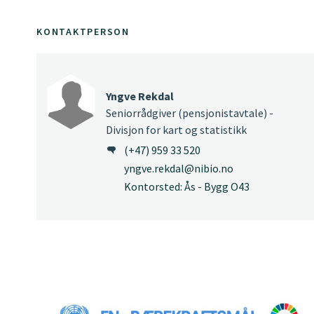
KONTAKTPERSON
Yngve Rekdal
Seniorrådgiver (pensjonistavtale) -
Divisjon for kart og statistikk
(+47) 959 33 520
yngve.rekdal@nibio.no
Kontorsted: Ås - Bygg O43