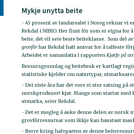
Mykje unytta beite
- 45 prosent av landarealet i Noreg reknar vi er
Rekdal i NIBIO. Her finst fôr som er eigna for å 
beite, det vil seie beste beiteklasse. Som del a
grovfôr
har Rekdal hatt ansvar for å talfeste fôr
Arbeidet er samanfatta i rapporten
Kjøtfe på ut
Ressursgrunnlag og beitebruk er kartlagt regio
statistiske kjelder om naturtypar, utmarksarea
- Dei siste åra har det vore ei stor satsing på
norskprodusert kjøt. Mange som startar med k
utmarka, seier Rekdal.
- Det er mogleg å auke denne delen av nors
grovfôrressursar som ikkje kan haustast maski
- Berre kring halvparten av denne beiteressurse