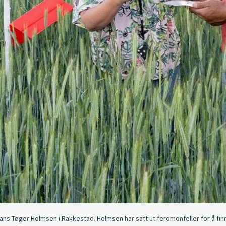
ans Tøger Holmsen i Rakkestad. Holmsen har satt ut feromonfeller for å fin