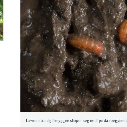
Larvene til salgallmyggen slipper seg ned i jorda i begynnels