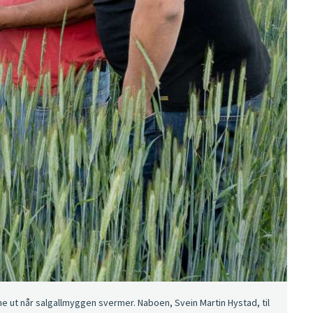
ne ut når salgallmyggen svermer. Naboen, Svein Martin Hystad, til