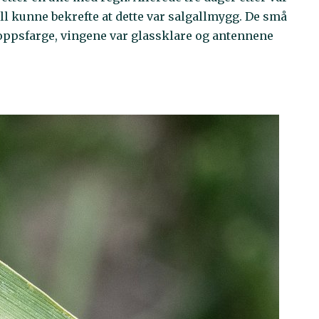
jøll kunne bekrefte at dette var salgallmygg. De små
oppsfarge, vingene var glassklare og antennene