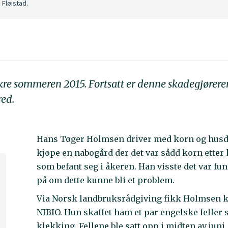
 Fløistad.
kre sommeren 2015. Fortsatt er denne skadegjøreren
red.
Hans Tøger Holmsen driver med korn og husdy
kjøpe en nabogård der det var sådd korn etter 
som befant seg i åkeren. Han visste det var f
på om dette kunne bli et problem.
Via Norsk landbruksrådgiving fikk Holmsen ko
NIBIO. Hun skaffet ham et par engelske feller 
klekking. Fellene ble satt opp i midten av juni,