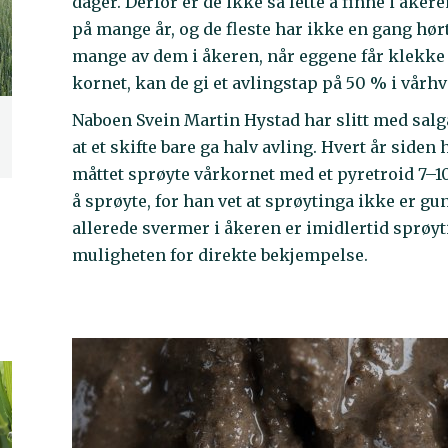
dager. Derfor er de ikke så lette å finne i åk
på mange år, og de fleste har ikke en gang hør
mange av dem i åkeren, når eggene får klekke i
kornet, kan de gi et avlingstap på 50 % i vårhv
Naboen Svein Martin Hystad har slitt med salg
at et skifte bare ga halv avling. Hvert år side
måttet sprøyte vårkornet med et pyretroid 7–10
å sprøyte, for han vet at sprøytinga ikke er g
allerede svermer i åkeren er imidlertid sprøy
muligheten for direkte bekjempelse.