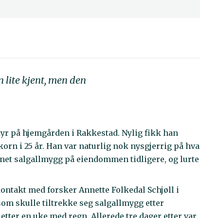
 lite kjent, men den
r på hjemgården i Rakkestad. Nylig fikk han
korn i 25 år. Han var naturlig nok nysgjerrig på hva
unnet salgallmygg på eiendommen tidligere, og lurte
ntakt med forsker Annette Folkedal Schjøll i
som skulle tiltrekke seg salgallmygg etter
 etter en uke med regn. Allerede tre dager etter var