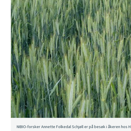
NIBIO-forsker Annette Folkedal Schjøll er på besøk i åkeren hos H