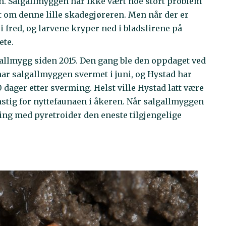
eren. Salgallmyggen har ikke vært noe stort problem
t om denne lille skadegjøreren. Men når der er
 fred, og larvene kryper ned i bladslirene på
ete.
allmygg siden 2015. Den gang ble den oppdaget ved
n har salgallmyggen svermet i juni, og Hystad har
 dager etter sverming. Helst ville Hystad latt være
unstig for nyttefaunaen i åkeren. Når salgallmyggen
ting med pyretroider den eneste tilgjengelige