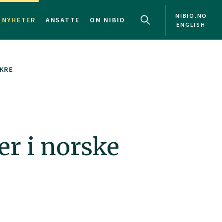
NIBIO.NO
NYHETER
ANSATTE
OM NIBIO
ENGLISH
KRE
er i norske