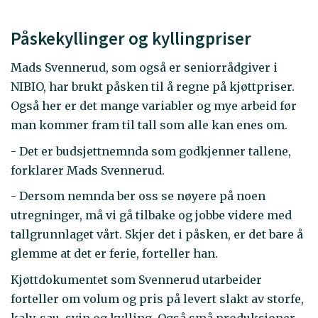
Påskekyllinger og kyllingpriser
Mads Svennerud, som også er seniorrådgiver i
NIBIO, har brukt påsken til å regne på kjøttpriser.
Også her er det mange variabler og mye arbeid før
man kommer fram til tall som alle kan enes om.
- Det er budsjettnemnda som godkjenner tallene,
forklarer Mads Svennerud.
- Dersom nemnda ber oss se nøyere på noen
utregninger, må vi gå tilbake og jobbe videre med
tallgrunnlaget vårt. Skjer det i påsken, er det bare å
glemme at det er ferie, forteller han.
Kjøttdokumentet som Svennerud utarbeider
forteller om volum og pris på levert slakt av storfe,
kalv, sau, svin og kylling. Også små produksjoner