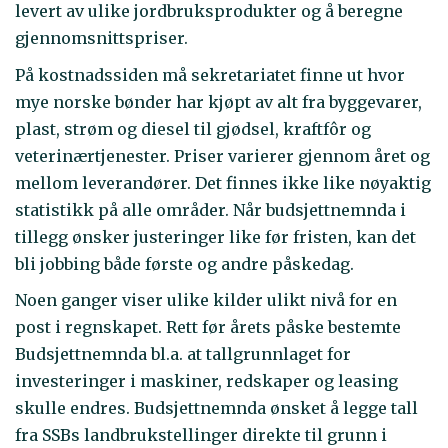
levert av ulike jordbruksprodukter og å beregne
gjennomsnittspriser.
På kostnadssiden må sekretariatet finne ut hvor
mye norske bønder har kjøpt av alt fra byggevarer,
plast, strøm og diesel til gjødsel, kraftfôr og
veterinærtjenester. Priser varierer gjennom året og
mellom leverandører. Det finnes ikke like nøyaktig
statistikk på alle områder. Når budsjettnemnda i
tillegg ønsker justeringer like før fristen, kan det
bli jobbing både første og andre påskedag.
Noen ganger viser ulike kilder ulikt nivå for en
post i regnskapet. Rett før årets påske bestemte
Budsjettnemnda bl.a. at tallgrunnlaget for
investeringer i maskiner, redskaper og leasing
skulle endres. Budsjettnemnda ønsket å legge tall
fra SSBs landbrukstellinger direkte til grunn i