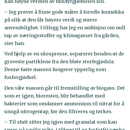
kan høyne verdien av husdyrgjødselen sin.
– Jeg prøver å finne gode måter å foredle kumøkka
på slik at den får høyere verdi og større
anvendelighet. I tillegg har jeg en ambisjon om null
tap av næringsstoffer og klimagasser fra gården,
sier han.
Ved hjelp av en skrupresse, separerer bonden ut de
groveste partiklene fra den bløte storfegjødsla.
Denne faste massen fungerer ypperlig som
fosforgjødsel.
Den våte massen går til fremstilling av biogass. Det
som er igjen, bioresten, blir behandlet med
bakterier som omdanner ammonium til nitrat for å
unngå nitrogentap, før den filtreres og tørkes.
– Til slutt sitter jeg igjen med granulat som kan
spres på vanlig måte, i tillegg til en fosforfri væske