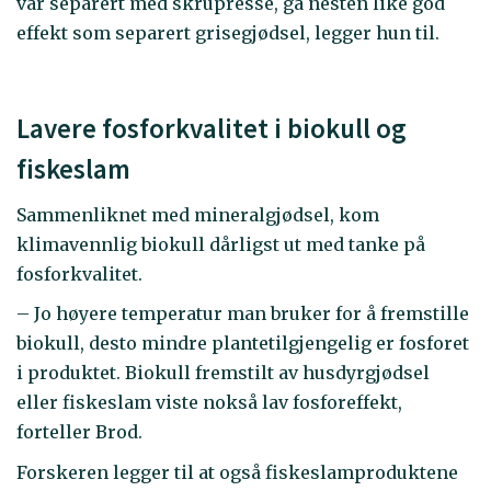
var separert med skrupresse, ga nesten like god
effekt som separert grisegjødsel, legger hun til.
Lavere fosforkvalitet i biokull og
fiskeslam
Sammenliknet med mineralgjødsel, kom
klimavennlig biokull dårligst ut med tanke på
fosforkvalitet.
– Jo høyere temperatur man bruker for å fremstille
biokull, desto mindre plantetilgjengelig er fosforet
i produktet. Biokull fremstilt av husdyrgjødsel
eller fiskeslam viste nokså lav fosforeffekt,
forteller Brod.
Forskeren legger til at også fiskeslamproduktene