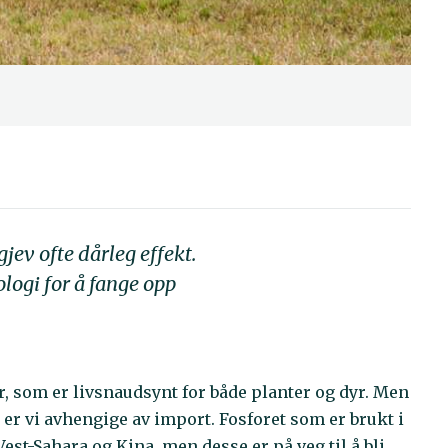
gjev ofte dårleg effekt.
ologi for å fange opp
r, som er livsnaudsynt for både planter og dyr. Men
g er vi avhengige av import. Fosforet som er brukt i
Vest-Sahara og Kina, men desse er på veg til å bli