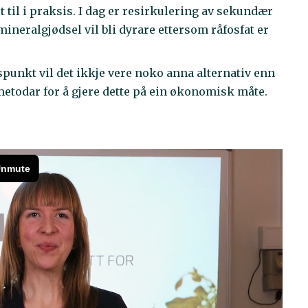
t til i praksis. I dag er resirkulering av sekundær
neralgjødsel vil bli dyrare ettersom råfosfat er
idspunkt vil det ikkje vere noko anna alternativ enn
 metodar for å gjere dette på ein økonomisk måte.