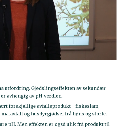
nna utfordring. Gjødslingseffekten av sekundær
og er avhengig av pH-verdien.
ært forskjellige avfallsprodukt - fiskeslam,
 matavfall og husdyrgjødsel frå høns og storfe.
are pH. Men effekten er også ulik frå produkt til