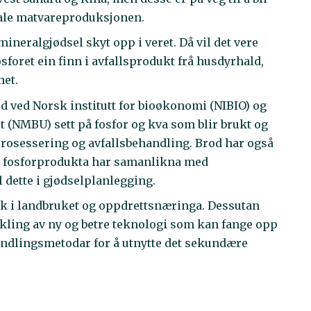
obale matvareproduksjonen.
mineralgjødsel skyt opp i veret. Då vil det vere
sforet ein finn i avfallsprodukt frå husdyrhald,
met.
id ved Norsk institutt for bioøkonomi (NIBIO) og
t (NMBU) sett på fosfor og kva som blir brukt og
prosessering og avfallsbehandling. Brod har også
ke fosforprodukta har samanlikna med
l dette i gjødselplanlegging.
uk i landbruket og oppdrettsnæringa. Dessutan
vikling av ny og betre teknologi som kan fange opp
ehandlingsmetodar for å utnytte det sekundære