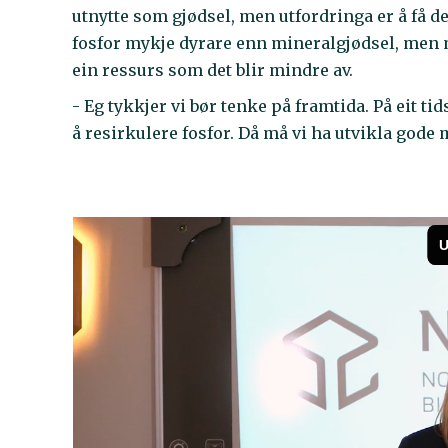
utnytte som gjødsel, men utfordringa er å få de
fosfor mykje dyrare enn mineralgjødsel, men mi
ein ressurs som det blir mindre av.
- Eg tykkjer vi bør tenke på framtida. På eit t
å resirkulere fosfor. Då må vi ha utvikla gode