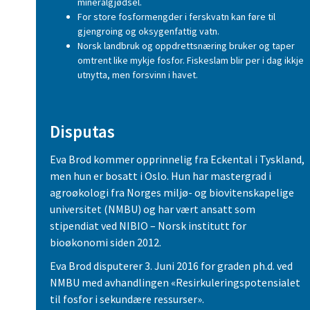
mineralgjødsel.
For store fosformengder i ferskvatn kan føre til
gjengroing og oksygenfattig vatn.
Norsk landbruk og oppdrettsnæring bruker og taper
omtrent like mykje fosfor. Fiskeslam blir per i dag ikkje
utnytta, men forsvinn i havet.
Disputas
Eva Brod kommer opprinnelig fra Eckental i Tyskland,
men hun er bosatt i Oslo. Hun har mastergrad i
agroøkologi fra Norges miljø- og biovitenskapelige
universitet (NMBU) og har vært ansatt som
stipendiat ved NIBIO – Norsk institutt for
bioøkonomi siden 2012.
Eva Brod disputerer 3. Juni 2016 for graden ph.d. ved
NMBU med avhandlingen «Resirkuleringspotensialet
til fosfor i sekundære ressurser».