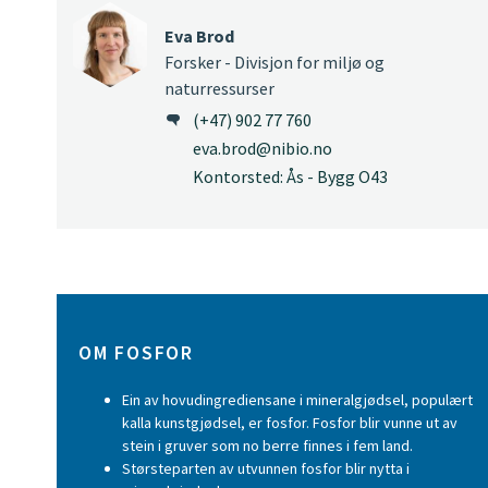
Eva Brod
Forsker - Divisjon for miljø og
naturressurser
(+47) 902 77 760
eva.brod@nibio.no
Kontorsted: Ås - Bygg O43
OM FOSFOR
Ein av hovudingrediensane i mineralgjødsel, populært
kalla kunstgjødsel, er fosfor. Fosfor blir vunne ut av
stein i gruver som no berre finnes i fem land.
Størsteparten av utvunnen fosfor blir nytta i