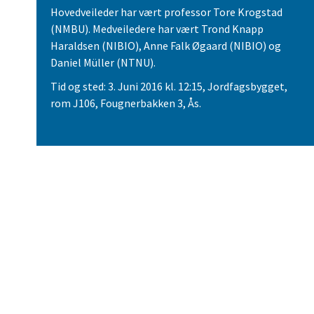
Hovedveileder har vært professor Tore Krogstad
(NMBU). Medveiledere har vært Trond Knapp
Haraldsen (NIBIO), Anne Falk Øgaard (NIBIO) og
Daniel Müller (NTNU).
Tid og sted: 3. Juni 2016 kl. 12:15, Jordfagsbygget,
rom J106, Fougnerbakken 3, Ås.