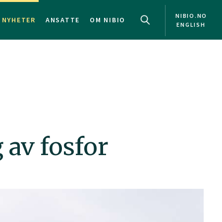
NIBIO.NO
NYHETER
ANSATTE
OM NIBIO
ENGLISH
 av fosfor