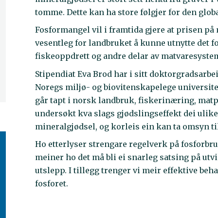
tomme. Dette kan ha store følgjer for den gl
Fosformangel vil i framtida gjere at prisen på 
vesentleg for landbruket å kunne utnytte det fo
fiskeoppdrett og andre delar av matvaresyste
Stipendiat Eva Brod har i sitt doktorgradsarbe
Noregs miljø- og biovitenskapelege universite
går tapt i norsk landbruk, fiskerinæring, mat
undersøkt kva slags gjødslingseffekt dei uli
mineralgjødsel, og korleis ein kan ta omsyn ti
Ho etterlyser strengare regelverk på fosforbr
meiner ho det må bli ei snarleg satsing på ut
utslepp. I tillegg trenger vi meir effektive b
fosforet.