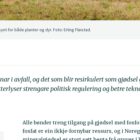
nt for både planter og dyr. Foto: Erling Fløistad.
r i avfall, og det som blir resirkulert som gjødsel 
erlyser strengare politisk regulering og betre tekn
Alle bønder treng tilgang på gjødsel med fosfo
fosfat er ein ikkje-fornybar ressurs, og i Nore
mineralgjødsel er stort sett henta frå gruver i 