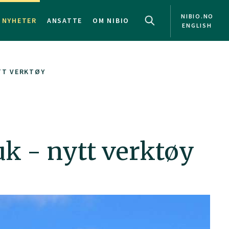
NIBIO.NO
NYHETER
ANSATTE
OM NIBIO
ENGLISH
TT VERKTØY
uk - nytt verktøy