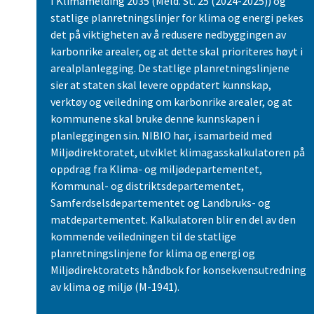
I Klimamelding 2035 (Meld. St. 25 (2024-2025)) og
statlige planretningslinjer for klima og energi pekes
det på viktigheten av å redusere nedbyggingen av
karbonrike arealer, og at dette skal prioriteres høyt i
arealplanlegging. De statlige planretningslinjene
sier at staten skal levere oppdatert kunnskap,
verktøy og veiledning om karbonrike arealer, og at
kommunene skal bruke denne kunnskapen i
planleggingen sin. NIBIO har, i samarbeid med
Miljødirektoratet, utviklet klimagasskalkulatoren på
oppdrag fra Klima- og miljødepartementet,
Kommunal- og distriktsdepartementet,
Samferdselsdepartementet og Landbruks- og
matdepartementet. Kalkulatoren blir en del av den
kommende veiledningen til de statlige
planretningslinjene for klima og energi og
Miljødirektoratets håndbok for konsekvensutredning
av klima og miljø (M-1941).