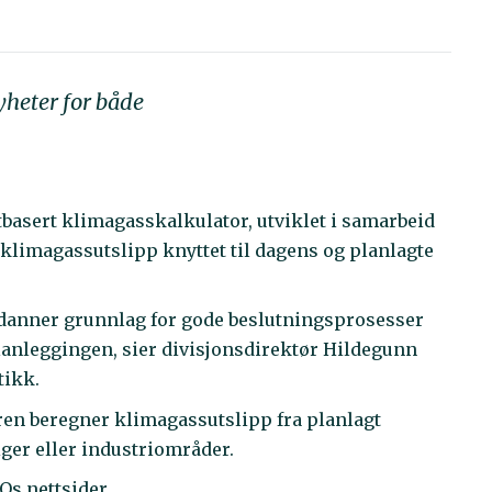
yheter for både
basert klimagasskalkulator, utviklet i samarbeid
klimagassutslipp knyttet til dagens og planlagte
m danner grunnlag for gode beslutningsprosesser
anleggingen, sier divisjonsdirektør Hildegunn
tikk.
oren beregner klimagassutslipp fra planlagt
iger eller industriområder.
Os nettsider.