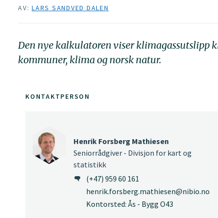
AV:
LARS SANDVED DALEN
Den nye kalkulatoren viser klimagassutslipp kn
kommuner, klima og norsk natur.
KONTAKTPERSON
Henrik Forsberg Mathiesen
Seniorrådgiver - Divisjon for kart og
statistikk
(+47) 959 60 161
henrik.forsberg.mathiesen@nibio.no
Kontorsted: Ås - Bygg O43