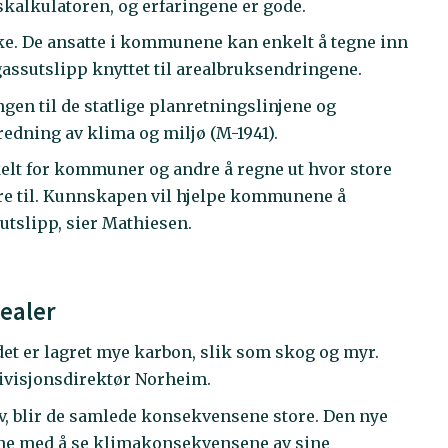
kalkulatoren, og erfaringene er gode.
ke. De ansatte i kommunene kan enkelt å tegne inn
gassutslipp knyttet til arealbruksendringene.
gen til de statlige planretningslinjene og
edning av klima og miljø (M-1941).
elt for kommuner og andre å regne ut hvor store
øre til. Kunnskapen vil hjelpe kommunene å
tslipp, sier Mathiesen.
realer
 det er lagret mye karbon, slik som skog og myr.
divisjonsdirektør Norheim.
elv, blir de samlede konsekvensene store. Den nye
e med å se klimakonsekvensene av sine