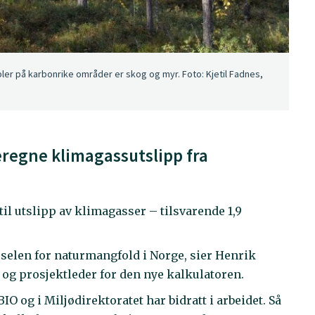
ler på karbonrike områder er skog og myr. Foto: Kjetil Fadnes,
eregne klimagassutslipp fra
til utslipp av klimagasser – tilsvarende 1,9
sselen for naturmangfold i Norge, sier Henrik
og prosjektleder for den nye kalkulatoren.
O og i Miljødirektoratet har bidratt i arbeidet. Så