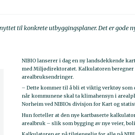
yttet til konkrete utbyggingsplaner. Det er gode n
NIBIO lanserer i dag en ny landsdekkende kart
med Miljødirektoratet. Kalkulatoren beregner 
arealbruksendringer.
– Dette kommer til å bli et viktig verktøy so
når kommunene skal ta klimahensyn i arealpl
Norheim ved NIBIOs divisjon for Kart og statis
Hun forteller at den nye kartbaserte kalkulat
arealbruk – slik som bygging av nye veier, bol
Kalkulatoren er nå tilgjengelig for alle på NIBI