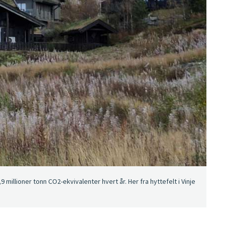
 millioner tonn CO2-ekvivalenter hvert år. Her fra hyttefelt i Vinje