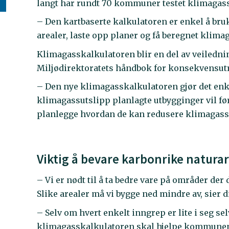
langt har rundt 70 kommuner testet klimagass
– Den kartbaserte kalkulatoren er enkel å bru
arealer, laste opp planer og få beregnet klima
Klimagasskalkulatoren blir en del av veilednin
Miljødirektoratets håndbok for konsekvensutr
– Den nye klimagasskalkulatoren gjør det enk
klimagassutslipp planlagte utbygginger vil f
planlegge hvordan de kan redusere klimagassu
Viktig å bevare karbonrike natura
– Vi er nødt til å ta bedre vare på områder der
Slike arealer må vi bygge ned mindre av, sier 
– Selv om hvert enkelt inngrep er lite i seg s
klimagasskalkulatoren skal hjelpe kommunen