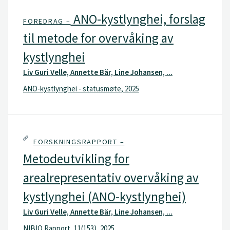
ANO-kystlynghei, forslag
FOREDRAG –
til metode for overvåking av
kystlynghei
Liv Guri Velle, Annette Bär, Line Johansen, ...
ANO-kystlynghei - statusmøte, 2025
FORSKNINGSRAPPORT –
Metodeutvikling for
arealrepresentativ overvåking av
kystlynghei (ANO-kystlynghei)
Liv Guri Velle, Annette Bär, Line Johansen, ...
NIBIO Rapport, 11(153), 2025