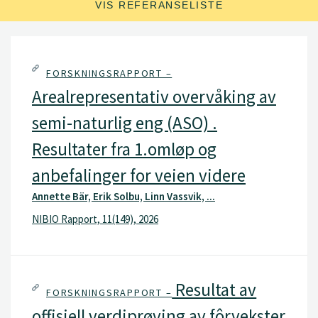
VIS REFERANSELISTE
FORSKNINGSRAPPORT –
Arealrepresentativ overvåking av
semi-naturlig eng (ASO) .
Resultater fra 1.omløp og
anbefalinger for veien videre
Annette Bär, Erik Solbu, Linn Vassvik, ...
NIBIO Rapport, 11(149), 2026
Resultat av
FORSKNINGSRAPPORT –
offisiell verdiprøving av fôrvekster