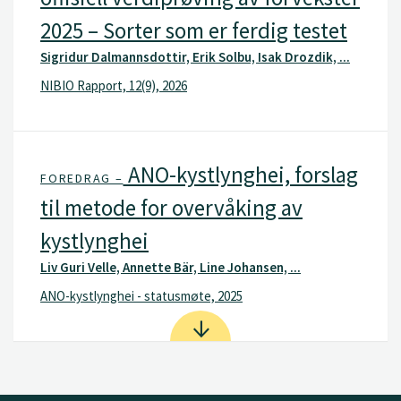
2025 – Sorter som er ferdig testet
Sigridur Dalmannsdottir, Erik Solbu, Isak Drozdik, ...
NIBIO Rapport, 12(9), 2026
ANO-kystlynghei, forslag
FOREDRAG –
til metode for overvåking av
kystlynghei
Liv Guri Velle, Annette Bär, Line Johansen, ...
ANO-kystlynghei - statusmøte, 2025