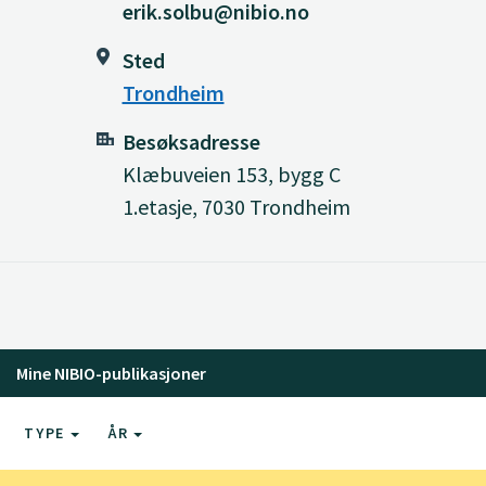
erik.solbu@nibio.no
Sted
Trondheim
Besøksadresse
Klæbuveien 153, bygg C
1.etasje, 7030 Trondheim
Mine NIBIO-publikasjoner
TYPE
ÅR