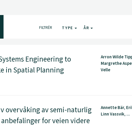
FILTRÉR
TYPE
ÅR
Arron Wilde Tip
 Systems Engineering to
Margrethe Aspen
 in Spatial Planning
Velle
Annette Bär, Eri
v overvåking av semi-naturlig
Linn Vassvik, ...
 anbefalinger for veien videre