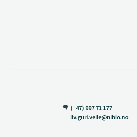
(+47) 997 71 177
liv.guri.velle@nibio.no