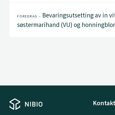
Bevaringsutsetting av in v
FOREDRAG –
søstermarihand (VU) og honningblom
Kontakt