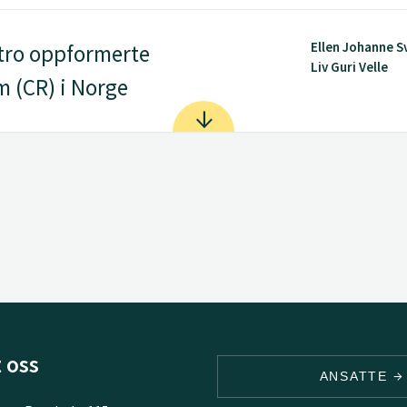
Ellen Johanne S
itro oppformerte
Liv Guri Velle
 (CR) i Norge
 oss
ANSATTE