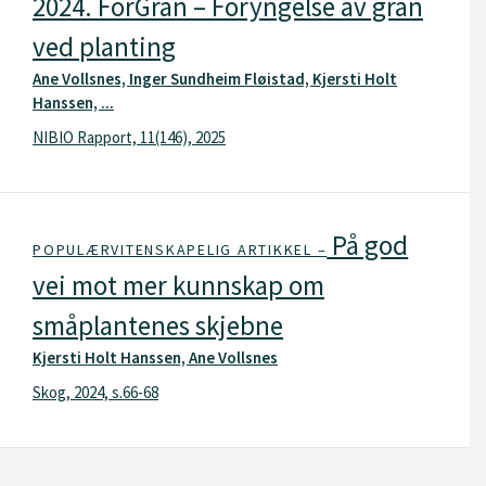
2024. ForGran – Foryngelse av gran
ved planting
Ane Vollsnes, Inger Sundheim Fløistad, Kjersti Holt
Hanssen, ...
NIBIO Rapport, 11(146), 2025
På god
POPULÆRVITENSKAPELIG ARTIKKEL –
vei mot mer kunnskap om
småplantenes skjebne
Kjersti Holt Hanssen, Ane Vollsnes
Skog, 2024, s.66-68