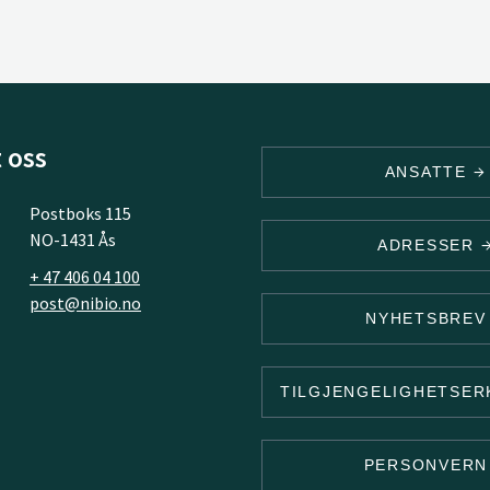
 oss
ANSATTE
Postboks 115
NO-1431 Ås
ADRESSER
+ 47 406 04 100
post@nibio.no
NYHETSBRE
TILGJENGELIGHETSE
PERSONVER