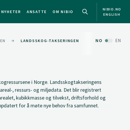
NIBIO.NO
NYHETER
ANSATTE
OM NIBIO
ENGLISH
NO
EN
GEN
LANDSSKOG-TAKSERINGEN
skogressursene i Norge. Landsskogtakseringens
real-, ressurs- og miljødata. Det blir registrert
ealet, kubikkmasse og tilvekst, driftsforhold og
 oppdatert for å møte nye behov fra samfunnet.