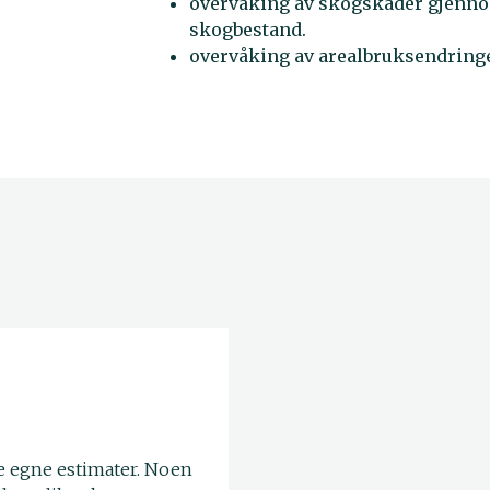
overvåking av skogskader gjennom
skogbestand.
overvåking av arealbruksendring
e egne estimater. Noen