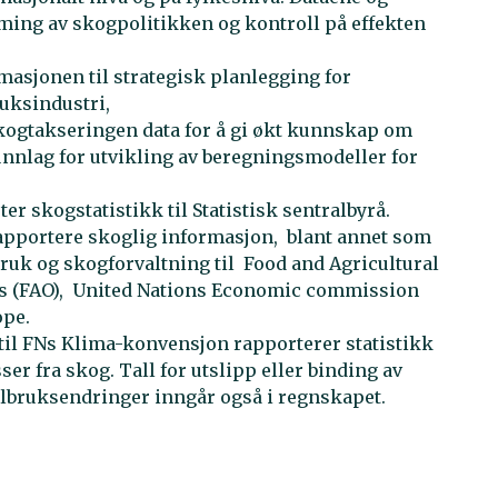
rming av skogpolitikken og kontroll på effekten
asjonen til strategisk planlegging for
ruksindustri,
ogtakseringen data for å gi økt kunnskap om
nnlag for utvikling av beregningsmodeller for
ter skogstatistikk til Statistisk sentralbyrå.
apportere skoglig informasjon, blant annet som
ruk og skogforvaltning til Food and Agricultural
ns (FAO), United Nations Economic commission
ope.
til FNs Klima-konvensjon rapporterer statistikk
r fra skog. Tall for utslipp eller binding av
albruksendringer inngår også i regnskapet.