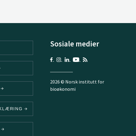
Sosiale medier
2026 © Norsk institutt for
V
bioøkonomi
RKLÆRING
N