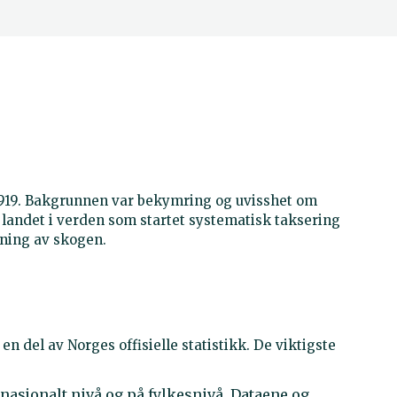
1919. Bakgrunnen var bekymring og uvisshet om
e landet i verden som startet systematisk taksering
ltning av skogen.
 del av Norges offisielle statistikk. De viktigste
nasjonalt nivå og på fylkesnivå. Dataene og