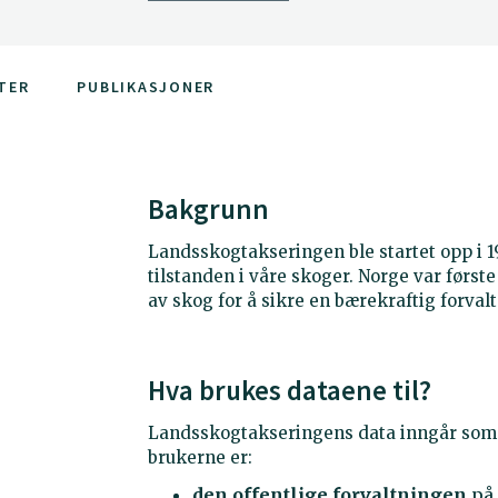
TER
PUBLIKASJONER
Bakgrunn
Landsskogtakseringen ble startet opp i 
tilstanden i våre skoger. Norge var først
av skog for å sikre en bærekraftig forva
Hva brukes dataene til?
Landsskogtakseringens data inngår som en
brukerne er:
den offentlige forvaltningen
på 