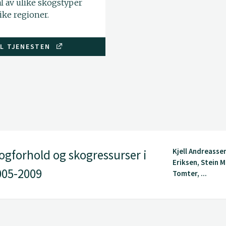
l av ulike skogstyper
ike regioner.
IL TJENESTEN
Kjell Andreasse
kogforhold og skogressurser i
Eriksen, Stein M
005-2009
Tomter, ...