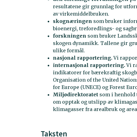
resultatene gir grunnlag for utfo
av virkemiddelbruken.
skognæringen
som bruker inform
bioenergi, treforedlings- og sagb
forskningen
som bruker Landssk
skogen dynamikk. Tallene gir gru
ulike formål.
nasjonal rapportering.
Vi rappor
internasjonal rapportering.
Vi r
indikatorer for bærekraftig skogb
Organisation of the United Natio
for Europe (UNECE) og Forest Eur
Miljødirektoratet
som i henhold 
om opptak og utslipp av klimagasse
klimagasser fra arealbruk og are
Taksten