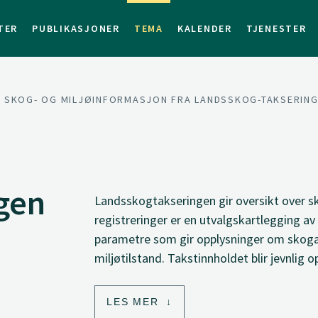
TER
PUBLIKASJONER
TEMA
KALENDER
TJENESTER
SKOG- OG MILJØINFORMASJON FRA LANDSSKOG-TAKSERIN
gen
Landsskogtakseringen gir oversikt over 
registreringer er en utvalgskartlegging av a
parametre som gir opplysninger om skogar
miljøtilstand. Takstinnholdet blir jevnlig
LES MER