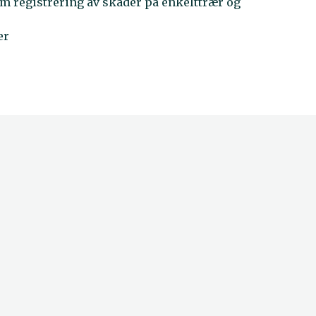
 registrering av skader på enkelttrær og
er