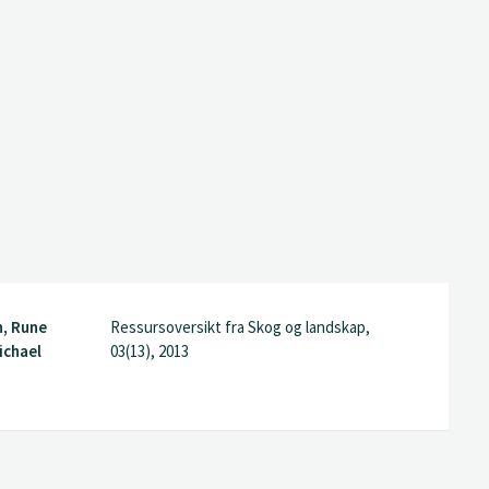
n, Rune
Ressursoversikt fra Skog og landskap,
ichael
03(13), 2013