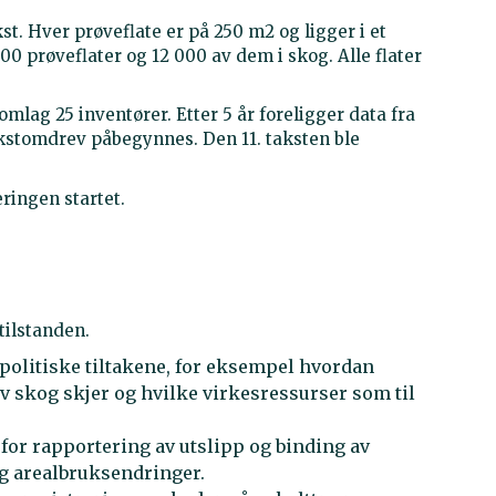
. Hver prøveflate er på 250 m2 og ligger i et
 000 prøveflater og 12 000 av dem i skog. Alle flater
lag 25 inventører. Etter 5 år foreligger data fra
takstomdrev påbegynnes. Den 11. taksten ble
ringen startet.
tilstanden.
politiske tiltakene, for eksempel hvordan
v skog skjer og hvilke virkesressurser som til
for rapportering av utslipp og binding av
g arealbruksendringer.