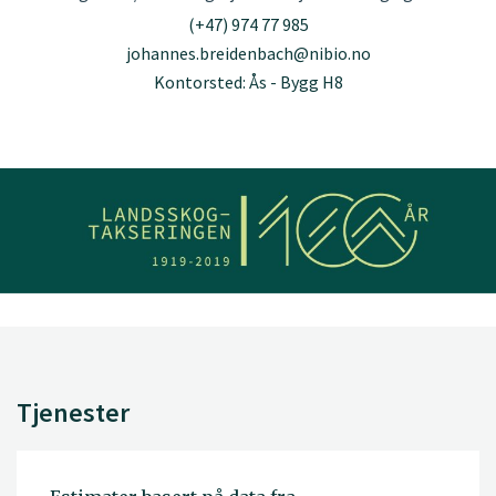
(+47) 974 77 985
johannes.breidenbach@nibio.no
Kontorsted: Ås - Bygg H8
Tjenester