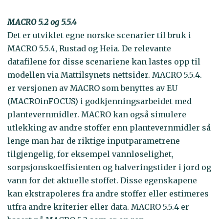
MACRO 5.2 og 5.5.4
Det er utviklet egne norske scenarier til bruk i
MACRO 5.5.4, Rustad og Heia. De relevante
datafilene for disse scenariene kan lastes opp til
modellen via Mattilsynets nettsider. MACRO 5.5.4.
er versjonen av MACRO som benyttes av EU
(MACROinFOCUS) i godkjenningsarbeidet med
plantevernmidler. MACRO kan også simulere
utlekking av andre stoffer enn plantevernmidler så
lenge man har de riktige inputparametrene
tilgjengelig, for eksempel vannløselighet,
sorpsjonskoeffisienten og halveringstider i jord og
vann for det aktuelle stoffet. Disse egenskapene
kan ekstrapoleres fra andre stoffer eller estimeres
utfra andre kriterier eller data. MACRO 5.5.4 er