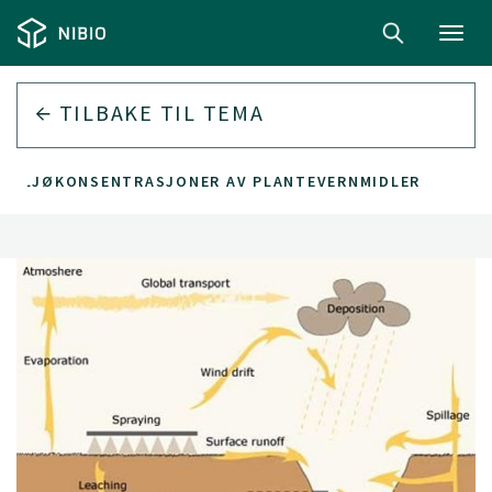
Toggl
navig
TILBAKE TIL
TEMA
E MILJØKONSENTRASJONER AV PLANTEVERNMIDLER