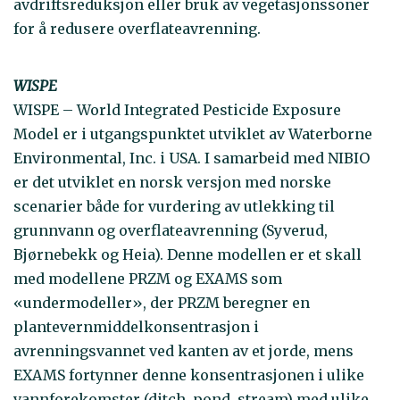
avdriftsreduksjon eller bruk av vegetasjonssoner
for å redusere overflateavrenning.
WISPE
WISPE – World Integrated Pesticide Exposure
Model er i utgangspunktet utviklet av Waterborne
Environmental, Inc. i USA. I samarbeid med NIBIO
er det utviklet en norsk versjon med norske
scenarier både for vurdering av utlekking til
grunnvann og overflateavrenning (Syverud,
Bjørnebekk og Heia). Denne modellen er et skall
med modellene PRZM og EXAMS som
«undermodeller», der PRZM beregner en
plantevernmiddelkonsentrasjon i
avrenningsvannet ved kanten av et jorde, mens
EXAMS fortynner denne konsentrasjonen i ulike
vannforekomster (ditch, pond, stream) med ulike