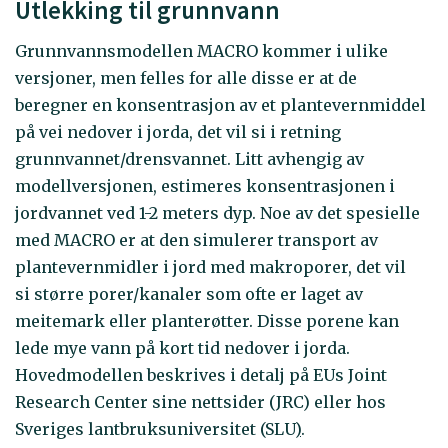
Utlekking til grunnvann
Grunnvannsmodellen MACRO kommer i ulike
versjoner, men felles for alle disse er at de
beregner en konsentrasjon av et plantevernmiddel
på vei nedover i jorda, det vil si i retning
grunnvannet/drensvannet. Litt avhengig av
modellversjonen, estimeres konsentrasjonen i
jordvannet ved 1-2 meters dyp. Noe av det spesielle
med MACRO er at den simulerer transport av
plantevernmidler i jord med makroporer, det vil
si større porer/kanaler som ofte er laget av
meitemark eller planterøtter. Disse porene kan
lede mye vann på kort tid nedover i jorda.
Hovedmodellen beskrives i detalj på EUs Joint
Research Center sine nettsider (JRC) eller hos
Sveriges lantbruksuniversitet (SLU
)
.