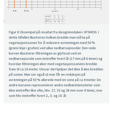
Figur 8: Eksempel på resultat fra designmodulen i VFSMOD. I
dette tilfellet illustreres hvilken bredde man må ha på
vegetasjonssonen for å redusere avrenningen med 50 %
(grønn linje i grafen) ved ulike nedbørsepisoder. Den røde
kurven illustrerer filtreringen av glyfosat ved en
nedbørsepisode som inntreffer hvert år (17 mm på 6 timer) og
hvordan filtreringen øker med vegetasjonssonens bredde
fram til ca 10 meter. Utover det hjelper det ikke å øke bredden
på sonen. Man ser også at man får en reduksjon på
avrenningen på 50 % allerede med en sone på ca 4 meter. De
andre kurvene representerer andre nedbørintensiteter som
ikke inntreffer like ofte, hhv. 27, 33 og 38 mm over 6 timer, noe
som hhv inntreffer hvert 2., 5. og 10. år.